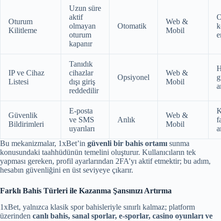
Uzun süre
aktif
O
Oturum
Web &
olmayan
Otomatik
k
Kilitleme
Mobil
oturum
e
kapanır
Tanıdık
H
IP ve Cihaz
cihazlar
Web &
Opsiyonel
g
Listesi
dışı giriş
Mobil
a
reddedilir
E‑posta
K
Güvenlik
Web &
ve SMS
Anlık
f
Bildirimleri
Mobil
uyarıları
a
Bu mekanizmalar, 1xBet’in
güvenli bir bahis ortamı
sunma
konusundaki taahhüdünün temelini oluşturur. Kullanıcıların tek
yapması gereken, profil ayarlarından 2FA’yı aktif etmektir; bu adım,
hesabın güvenliğini en üst seviyeye çıkarır.
Farklı Bahis Türleri ile Kazanma Şansınızı Artırma
1xBet, yalnızca klasik spor bahisleriyle sınırlı kalmaz; platform
üzerinden
canlı bahis, sanal sporlar, e‑sporlar, casino oyunları ve