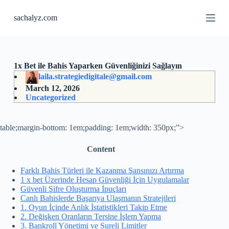
S
sachalyz.com
k
i
p
t
o
c
1x Bet ile Bahis Yaparken Güvenliğinizi Sağlayın
o
laila.strategiedigitale@gmail.com
n
March 12, 2026
t
Uncategorized
e
n
t
table;margin-bottom: 1em;padding: 1em;width: 350px;”>
Content
Farklı Bahis Türleri ile Kazanma Şansınızı Artırma
1 x bet Üzerinde Hesap Güvenliği İçin Uygulamalar
Güvenli Şifre Oluşturma İpuçları
Canlı Bahislerde Başarıya Ulaşmanın Stratejileri
1. Oyun İçinde Anlık İstatistikleri Takip Etme
2. Değişken Oranların Tersine İşlem Yapma
3. Bankroll Yönetimi ve Sureli Limitler