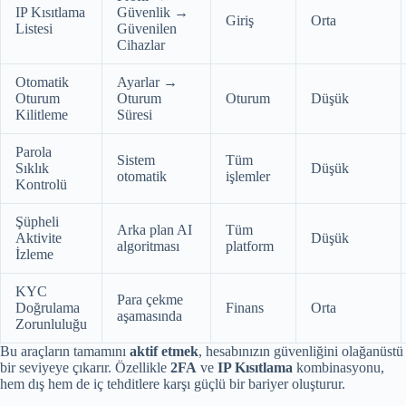
IP Kısıtlama
Güvenlik →
Giriş
Orta
Listesi
Güvenilen
Cihazlar
Otomatik
Ayarlar →
Oturum
Oturum
Oturum
Düşük
Kilitleme
Süresi
Parola
Sistem
Tüm
Sıklık
Düşük
otomatik
işlemler
Kontrolü
Şüpheli
Arka plan AI
Tüm
Aktivite
Düşük
algoritması
platform
İzleme
KYC
Para çekme
Doğrulama
Finans
Orta
aşamasında
Zorunluluğu
Bu araçların tamamını
aktif etmek
, hesabınızın güvenliğini olağanüstü
bir seviyeye çıkarır. Özellikle
2FA
ve
IP Kısıtlama
kombinasyonu,
hem dış hem de iç tehditlere karşı güçlü bir bariyer oluşturur.