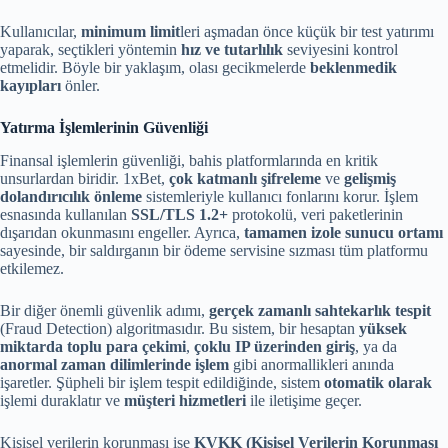
Kullanıcılar,
minimum limit
leri aşmadan önce küçük bir test yatırımı
yaparak, seçtikleri yöntemin
hız ve tutarlılık
seviyesini kontrol
etmelidir. Böyle bir yaklaşım, olası gecikmelerde
beklenmedik
kayıpları
önler.
Yatırma İşlemlerinin Güvenliği
Finansal işlemlerin güvenliği, bahis platformlarında en kritik
unsurlardan biridir. 1xBet,
çok katmanlı şifreleme
ve
gelişmiş
dolandırıcılık önleme
sistemleriyle kullanıcı fonlarını korur. İşlem
esnasında kullanılan
SSL/TLS 1.2+
protokolü, veri paketlerinin
dışarıdan okunmasını engeller. Ayrıca,
tamamen izole sunucu ortamı
sayesinde, bir saldırganın bir ödeme servisine sızması tüm platformu
etkilemez.
Bir diğer önemli güvenlik adımı,
gerçek zamanlı sahtekarlık tespit
(Fraud Detection) algoritmasıdır. Bu sistem, bir hesaptan
yüksek
miktarda toplu para çekimi
,
çoklu IP üzerinden giriş
, ya da
anormal zaman dilimlerinde işlem
gibi anormallikleri anında
işaretler. Şüpheli bir işlem tespit edildiğinde, sistem
otomatik olarak
işlemi duraklatır ve
müşteri hizmetleri
ile iletişime geçer.
Kişisel verilerin korunması ise
KVKK (Kişisel Verilerin Korunması