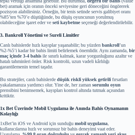
tepki verdiği anlamına gelebilir. Bu durumda,
değerli bir bahis
(value
bet) aramak için oranın önceki seviyesine geri döneceğini öngörerek
pozisyon alabilirsiniz. Örneğin, bir tenis setinde servis galibiyet oranı
%85’ten %70’e düştüğünde, bu düşüş oyuncunun yorulmuş
olabileceğine işaret eder ve
seti kaybetme
seçeneği değerlendirilebilir.
3. Bankroll Yönetimi ve Sureli Limitler
Canlı bahislerde hızlı kayıplar yaşanabilir; bu yüzden
bankroll
’un
%2‑%5’i kadar bir bahis limiti belirlemek önemlidir. Aynı zamanda,
bir
maç içinde 3‑4 bahis
ile sınırlı kalmak, karar yorgunluğunu azaltır ve
hatalı tahminleri önler. Risk kontrolü, uzun vadeli kârlılığı
garantilemenin temel taşıdır.
Bu stratejiler, canlı bahislerde
düşük riskli yüksek getirili
fırsatları
yakalamanıza yardımcı olur. Yine de, her zaman
sorumlu oyun
prensibini benimsemek, kayıpları kontrol altında tutmak açısından
kritiktir.
1x Bet Üzerinde Mobil Uygulama ile Anında Bahis Oynamanın
Kolaylığı
1xBet’in iOS ve Android için sunduğu
mobil uygulama
,
kullanıcılarına hızlı ve sorunsuz bir bahis deneyimi vaat eder.
Uygulama,
%99,8 oran doğruluğu
ve
gerçek zamanlı veri akışı