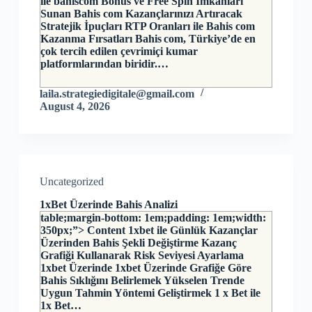
ile bahiscom Bonus ve Free Spin İmkanları
Sunan Bahis com Kazançlarınızı Artıracak
Stratejik İpuçları RTP Oranları ile Bahis com
Kazanma Fırsatları Bahis com, Türkiye’de en
çok tercih edilen çevrimiçi kumar
platformlarından biridir.…
laila.strategiedigitale@gmail.com
August 4, 2026
Uncategorized
1xBet Üzerinde Bahis Analizi
table;margin-bottom: 1em;padding: 1em;width:
350px;”> Content 1xbet ile Günlük Kazançlar
Üzerinden Bahis Şekli Değiştirme Kazanç
Grafiği Kullanarak Risk Seviyesi Ayarlama
1xbet Üzerinde 1xbet Üzerinde Grafiğe Göre
Bahis Sıklığını Belirlemek Yükselen Trende
Uygun Tahmin Yöntemi Geliştirmek 1 x Bet ile
1x Bet…