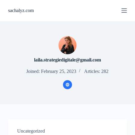
S
sachalyz.com
k
i
p
t
o
c
o
n
t
e
laila.strategiedigitale@gmail.com
n
t
Joined: February 25, 2023
Articles: 282
Uncategorized