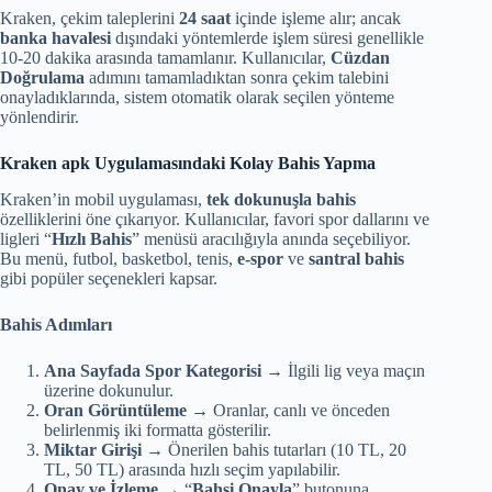
Kraken, çekim taleplerini
24 saat
içinde işleme alır; ancak
banka havalesi
dışındaki yöntemlerde işlem süresi genellikle
10‑20 dakika arasında tamamlanır. Kullanıcılar,
Cüzdan
Doğrulama
adımını tamamladıktan sonra çekim talebini
onayladıklarında, sistem otomatik olarak seçilen yönteme
yönlendirir.
Kraken apk Uygulamasındaki Kolay Bahis Yapma
Kraken’in mobil uygulaması,
tek dokunuşla bahis
özelliklerini öne çıkarıyor. Kullanıcılar, favori spor dallarını ve
ligleri “
Hızlı Bahis
” menüsü aracılığıyla anında seçebiliyor.
Bu menü, futbol, basketbol, tenis,
e-spor
ve
santral bahis
gibi popüler seçenekleri kapsar.
Bahis Adımları
Ana Sayfada Spor Kategorisi
→ İlgili lig veya maçın
üzerine dokunulur.
Oran Görüntüleme
→ Oranlar, canlı ve önceden
belirlenmiş iki formatta gösterilir.
Miktar Girişi
→ Önerilen bahis tutarları (10 TL, 20
TL, 50 TL) arasında hızlı seçim yapılabilir.
Onay ve İzleme
→ “
Bahsi Onayla
” butonuna