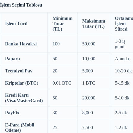
İşlem Seçimi Tablosu
Minimum
Ortalam
Maksimum
İşlem Türü
Tutar
İşlem
Tutar (TL)
(TL)
Süresi
1‑3 iş
Banka Havalesi
100
50,000
günü
Papara
50
10,000
Anında
Trendyol Pay
20
5,000
10‑20 dk
Kriptolar (BTC)
0,01 BTC
1 BTC
5‑15 dk
Kredi Kartı
50
20,000
5‑10 dk
(Visa/MasterCard)
PayFix
30
8,000
2‑5 dk
E-Para (Mobil
25
7,500
1‑2 dk
Ödeme)