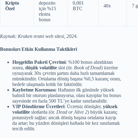
Kripto
depozito
0,001
40x
7 
Özel
için %15
BTC
ekstra
bonus
Kaynak: Kraken resmi web sitesi, 2024.
Bonusları Etkin Kullanma Taktikleri
Hoşgeldin Paketi Çevrimi
: %100 bonus alındıktan
sonra,
düşük volatilite
slot (ör.
Book of Dead
) üzerine
oynayarak 30x çevrim şartını daha hızlı tamamlamak
mümkündür. Ortalama dönüş başına %0,5 kazanç oranı,
hedefe ulaşmada kritik bir faktördür.
Kaybetme Koruması
: Haftanın ilk gününde yüksek
bahisli bir oturum planlanıyorsa, olası kayıplar bu bonus
sayesinde en fazla 500 TL’ye kadar sınırlanabilir.
VIP Döndürme Ücretleri
: Ücretsiz dönüşler,
yüksek
volatilite
slotlarda (ör.
Dead or Alive 2
) büyük kazanç
potansiyeli sağlar; ancak dönüş başına ortalama kayıp
da artar; bu yüzden dönüşleri haftada bir kez sınırlamak
tercih edilir.