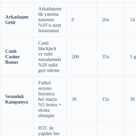
Arkadaşının
ilk yatırma
Arkadaşını
tutarının
0
20x
14
Getir
%10’u sizin
bonusunuz
Canlı
blackjack
Canlı
ve rulet
Casino
200
35x
5 
masalarında
Bonus
%20 nakit
geri ödeme
Futbol
sezonu
boyunca
Sezonluk
her maçta
30
15x
30
Kampanya
%5 bonus +
ekstra
dönüşler
BTC ile
yapılan her