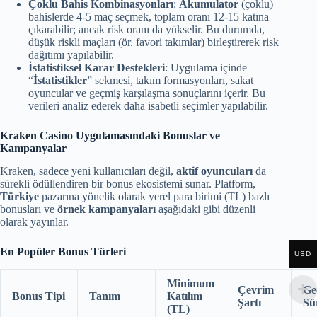
Çoklu Bahis Kombinasyonları
:
Akumulator
(çoklu)
bahislerde 4‑5 maç seçmek, toplam oranı 12‑15 katına
çıkarabilir; ancak risk oranı da yükselir. Bu durumda,
düşük riskli maçları (ör. favori takımlar) birleştirerek risk
dağıtımı yapılabilir.
İstatistiksel Karar Destekleri
: Uygulama içinde
“
İstatistikler
” sekmesi, takım formasyonları, sakat
oyuncular ve geçmiş karşılaşma sonuçlarını içerir. Bu
verileri analiz ederek daha isabetli seçimler yapılabilir.
Kraken Casino Uygulamasındaki Bonuslar ve
Kampanyalar
Kraken, sadece yeni kullanıcıları değil,
aktif oyuncuları
da
sürekli ödüllendiren bir bonus ekosistemi sunar. Platform,
Türkiye
pazarına yönelik olarak yerel para birimi (TL) bazlı
bonusları ve
örnek kampanyaları
aşağıdaki gibi düzenli
olarak yayınlar.
En Popüler Bonus Türleri
USD
Minimum
Çevrim
Geç
Bonus Tipi
Tanım
Katılım
Şartı
Sü
(TL)