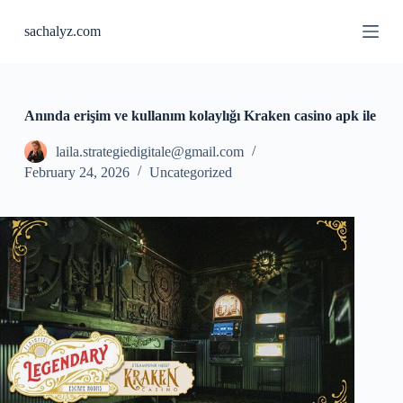
S
sachalyz.com
k
i
p
t
o
c
Anında erişim ve kullanım kolaylığı Kraken casino apk ile
o
n
laila.strategiedigitale@gmail.com
t
February 24, 2026
Uncategorized
e
n
t