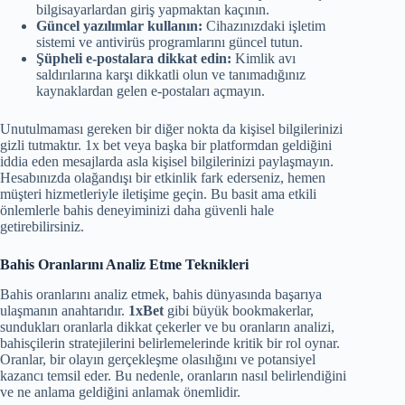
bilgisayarlardan giriş yapmaktan kaçının.
Güncel yazılımlar kullanın:
Cihazınızdaki işletim
sistemi ve antivirüs programlarını güncel tutun.
Şüpheli e-postalara dikkat edin:
Kimlik avı
saldırılarına karşı dikkatli olun ve tanımadığınız
kaynaklardan gelen e-postaları açmayın.
Unutulmaması gereken bir diğer nokta da kişisel bilgilerinizi
gizli tutmaktır. 1x bet veya başka bir platformdan geldiğini
iddia eden mesajlarda asla kişisel bilgilerinizi paylaşmayın.
Hesabınızda olağandışı bir etkinlik fark ederseniz, hemen
müşteri hizmetleriyle iletişime geçin. Bu basit ama etkili
önlemlerle bahis deneyiminizi daha güvenli hale
getirebilirsiniz.
Bahis Oranlarını Analiz Etme Teknikleri
Bahis oranlarını analiz etmek, bahis dünyasında başarıya
ulaşmanın anahtarıdır.
1xBet
gibi büyük bookmakerlar,
sundukları oranlarla dikkat çekerler ve bu oranların analizi,
bahisçilerin stratejilerini belirlemelerinde kritik bir rol oynar.
Oranlar, bir olayın gerçekleşme olasılığını ve potansiyel
kazancı temsil eder. Bu nedenle, oranların nasıl belirlendiğini
ve ne anlama geldiğini anlamak önemlidir.