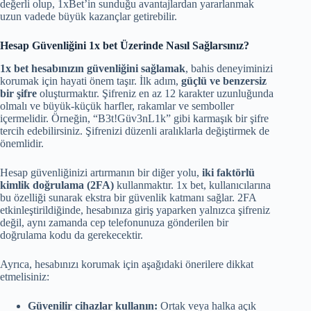
değerli olup, 1xBet’in sunduğu avantajlardan yararlanmak
uzun vadede büyük kazançlar getirebilir.
Hesap Güvenliğini 1x bet Üzerinde Nasıl Sağlarsınız?
1x bet hesabınızın güvenliğini sağlamak
, bahis deneyiminizi
korumak için hayati önem taşır. İlk adım,
güçlü ve benzersiz
bir şifre
oluşturmaktır. Şifreniz en az 12 karakter uzunluğunda
olmalı ve büyük-küçük harfler, rakamlar ve semboller
içermelidir. Örneğin, “B3t!Güv3nL1k” gibi karmaşık bir şifre
tercih edebilirsiniz. Şifrenizi düzenli aralıklarla değiştirmek de
önemlidir.
Hesap güvenliğinizi artırmanın bir diğer yolu,
iki faktörlü
kimlik doğrulama (2FA)
kullanmaktır. 1x bet, kullanıcılarına
bu özelliği sunarak ekstra bir güvenlik katmanı sağlar. 2FA
etkinleştirildiğinde, hesabınıza giriş yaparken yalnızca şifreniz
değil, aynı zamanda cep telefonunuza gönderilen bir
doğrulama kodu da gerekecektir.
Ayrıca, hesabınızı korumak için aşağıdaki önerilere dikkat
etmelisiniz:
Güvenilir cihazlar kullanın:
Ortak veya halka açık