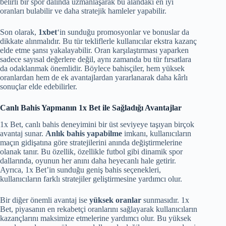
belirli bir spor dalında uzmanlaşarak bu alandaki en iyi
oranları bulabilir ve daha stratejik hamleler yapabilir.
Son olarak,
1xbet
‘in sunduğu promosyonlar ve bonuslar da
dikkate alınmalıdır. Bu tür tekliflerle kullanıcılar ekstra kazanç
elde etme şansı yakalayabilir. Oran karşılaştırması yaparken
sadece sayısal değerlere değil, aynı zamanda bu tür fırsatlara
da odaklanmak önemlidir. Böylece bahisçiler, hem yüksek
oranlardan hem de ek avantajlardan yararlanarak daha kârlı
sonuçlar elde edebilirler.
Canlı Bahis Yapmanın 1x Bet ile Sağladığı Avantajlar
1x Bet, canlı bahis deneyimini bir üst seviyeye taşıyan birçok
avantaj sunar.
Anlık bahis yapabilme
imkanı, kullanıcıların
maçın gidişatına göre stratejilerini anında değiştirmelerine
olanak tanır. Bu özellik, özellikle futbol gibi dinamik spor
dallarında, oyunun her anını daha heyecanlı hale getirir.
Ayrıca, 1x Bet’in sunduğu geniş bahis seçenekleri,
kullanıcıların farklı stratejiler geliştirmesine yardımcı olur.
Bir diğer önemli avantaj ise
yüksek oranlar
sunmasıdır. 1x
Bet, piyasanın en rekabetçi oranlarını sağlayarak kullanıcıların
kazançlarını maksimize etmelerine yardımcı olur. Bu yüksek