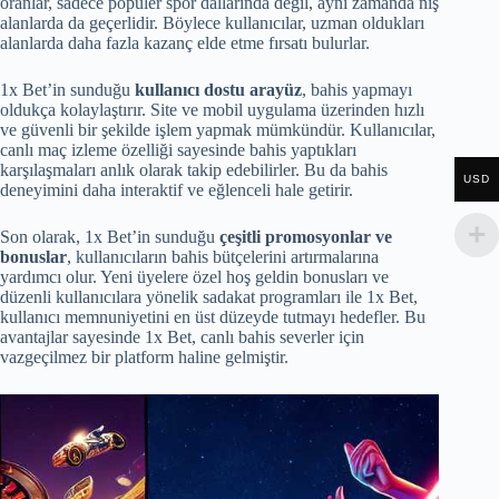
oranlar, sadece popüler spor dallarında değil, aynı zamanda niş
alanlarda da geçerlidir. Böylece kullanıcılar, uzman oldukları
alanlarda daha fazla kazanç elde etme fırsatı bulurlar.
1x Bet’in sunduğu
kullanıcı dostu arayüz
, bahis yapmayı
oldukça kolaylaştırır. Site ve mobil uygulama üzerinden hızlı
ve güvenli bir şekilde işlem yapmak mümkündür. Kullanıcılar,
canlı maç izleme özelliği sayesinde bahis yaptıkları
karşılaşmaları anlık olarak takip edebilirler. Bu da bahis
USD
deneyimini daha interaktif ve eğlenceli hale getirir.
Son olarak, 1x Bet’in sunduğu
çeşitli promosyonlar ve
bonuslar
, kullanıcıların bahis bütçelerini artırmalarına
yardımcı olur. Yeni üyelere özel hoş geldin bonusları ve
düzenli kullanıcılara yönelik sadakat programları ile 1x Bet,
kullanıcı memnuniyetini en üst düzeyde tutmayı hedefler. Bu
avantajlar sayesinde 1x Bet, canlı bahis severler için
vazgeçilmez bir platform haline gelmiştir.