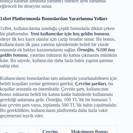
bilinçli kararlar almasına yardımcı olurken aynı zamanda
eğlenceli bir deneyim sunar.
1xbet Platformunda Bonuslardan Yararlanma Yolları
1xBet, kullanıcılarına sunduğu çeşitli bonuslarla dikkat çeken
bir platformdur.
Yeni kullanıcılar için hoş geldin bonusu
,
siteye ilk kez kayıt olanlar için cazip fırsatlar sunar. Bu bonus,
kullanıcıların ilk para yatırma işlemlerinde belirli bir yüzde
oranında ek bakiye kazanmalarını sağlar.
Örneğin, %100 hoş
geldin bonusu
, yatırılan miktarın iki katına çıkmasını mümkün
kılar. Bu sayede, kullanıcılar daha fazla bahis yapma şansına
sahip olur.
Kullanıcıların bonuslardan tam anlamıyla yararlanabilmesi için
belirli koşulları yerine getirmesi gerekir.
Çevrim şartları
, bu
koşullar arasında en önemlisidir. Çevrim şartı, kullanıcının
bonus miktarını belirli bir katına kadar bahislerde kullanması
gerektiği anlamına gelir. Örneğin, 100 TL’lik bir bonusun 5
katı çevrim şartı varsa, toplamda 500 TL’lik bahis yapılmalıdır.
Bu gereklilikler, kullanıcıların platformda daha fazla vakit
geçirmesini teşvik eder.
Çevrim
Maksimum Bonus