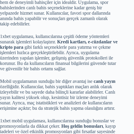
hem de deneyimli bahisçiler için idealdir. Uygulama, spor
bahislerinden canlı bahis seçeneklerine kadar geniş bir
yelpazede hizmet sunar. Kullanıcılar, favori spor dallarında
anında bahis yapabilir ve sonuçları gerçek zamanlı olarak
takip edebilirler.
1xbet uygulaması, kullanıcılarına çeşitli ödeme yöntemleri
sunarak işlemleri kolaylaştırır.
Kredi kartları, e-cüzdanlar ve
kripto para
gibi farklı seçeneklerle para yatırma ve çekme
işlemleri hızlıca gerçekleştirilebilir. Ayrıca, uygulama
üzerinden yapılan işlemler, gelişmiş güvenlik protokolleri ile
korunur. Bu da kullanıcıların finansal bilgilerini güvende tutar
ve güvenilir bir bahis ortamı sağlar.
Mobil uygulamanın sunduğu bir diğer avantaj ise
canlı yayın
özelliğidir. Kullanıcılar, bahis yaptıkları maçları anlık olarak
izleyebilir ve bu sayede daha bilinçli kararlar alabilirler. Canlı
yayın kalitesi yüksek olup, kesintisiz bir izleme deneyimi
sunar. Ayrıca, maç istatistikleri ve analizleri de kullanıcıların
erişimine açıktır; bu da stratejik bahis yapma olasılığını artırır.
1xbet mobil uygulaması, kullanıcılarına sunduğu bonuslar ve
promosyonlarla da dikkat çeker.
Hoş geldin bonusları
, kayıp
iadeleri ve özel etkinlik promosyonları gibi fırsatlar sayesinde