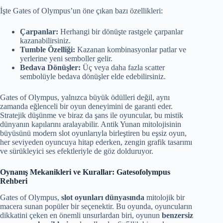
İşte Gates of Olympus’un öne çıkan bazı özellikleri:
Çarpanlar:
Herhangi bir dönüşte rastgele çarpanlar
kazanabilirsiniz.
Tumble Özelliği:
Kazanan kombinasyonlar patlar ve
yerlerine yeni semboller gelir.
Bedava Dönüşler:
Üç veya daha fazla scatter
sembolüyle bedava dönüşler elde edebilirsiniz.
Gates of Olympus, yalnızca büyük ödülleri değil, aynı
zamanda eğlenceli bir oyun deneyimini de garanti eder.
Stratejik düşünme ve biraz da şans ile oyuncular, bu mistik
dünyanın kapılarını aralayabilir. Antik Yunan mitolojisinin
büyüsünü modern slot oyunlarıyla birleştiren bu eşsiz oyun,
her seviyeden oyuncuya hitap ederken, zengin grafik tasarımı
ve sürükleyici ses efektleriyle de göz dolduruyor.
Oynanış Mekanikleri ve Kurallar: Gatesofolympus
Rehberi
Gates of Olympus,
slot oyunları dünyasında
mitolojik bir
macera sunan popüler bir seçenektir. Bu oyunda, oyuncuların
dikkatini çeken en önemli unsurlardan biri, oyunun
benzersiz