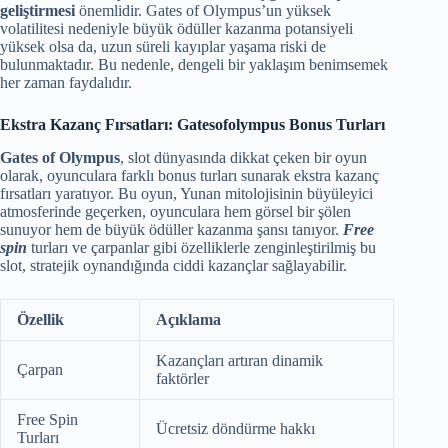
geliştirmesi
önemlidir. Gates of Olympus’un yüksek
volatilitesi nedeniyle büyük ödüller kazanma potansiyeli
yüksek olsa da, uzun süreli kayıplar yaşama riski de
bulunmaktadır. Bu nedenle, dengeli bir yaklaşım benimsemek
her zaman faydalıdır.
Ekstra Kazanç Fırsatları: Gatesofolympus Bonus Turları
Gates of Olympus
, slot dünyasında dikkat çeken bir oyun
olarak, oyunculara farklı bonus turları sunarak ekstra kazanç
fırsatları yaratıyor. Bu oyun, Yunan mitolojisinin büyüleyici
atmosferinde geçerken, oyunculara hem görsel bir şölen
sunuyor hem de büyük ödüller kazanma şansı tanıyor.
Free
spin
turları ve çarpanlar gibi özelliklerle zenginleştirilmiş bu
slot, stratejik oynandığında ciddi kazançlar sağlayabilir.
Özellik
Açıklama
Kazançları artıran dinamik
Çarpan
faktörler
Free Spin
Ücretsiz döndürme hakkı
Turları