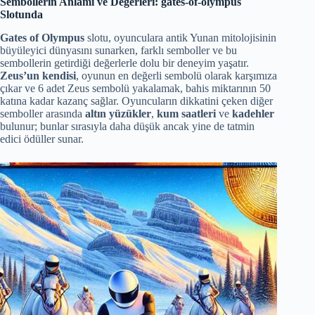
Sembollerin Anlamı ve Değerleri: gates-of-olympus
Slotunda
Gates of Olympus
slotu, oyunculara antik Yunan mitolojisinin
büyüleyici dünyasını sunarken, farklı semboller ve bu
sembollerin getirdiği değerlerle dolu bir deneyim yaşatır.
Zeus’un kendisi
, oyunun en değerli sembolü olarak karşımıza
çıkar ve 6 adet Zeus sembolü yakalamak, bahis miktarının 50
katına kadar kazanç sağlar. Oyuncuların dikkatini çeken diğer
semboller arasında
altın yüzükler
,
kum saatleri
ve
kadehler
bulunur; bunlar sırasıyla daha düşük ancak yine de tatmin
edici ödüller sunar.