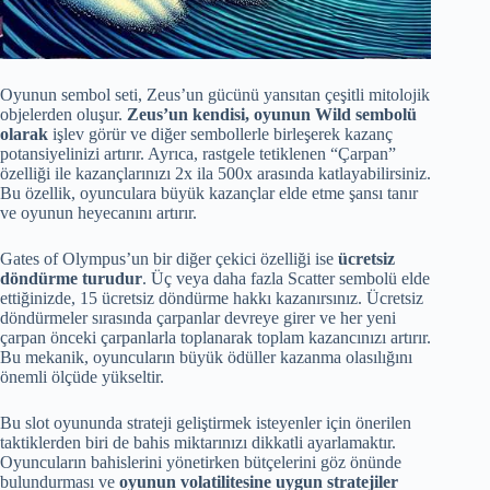
Oyunun sembol seti, Zeus’un gücünü yansıtan çeşitli mitolojik
objelerden oluşur.
Zeus’un kendisi, oyunun Wild sembolü
olarak
işlev görür ve diğer sembollerle birleşerek kazanç
potansiyelinizi artırır. Ayrıca, rastgele tetiklenen “Çarpan”
özelliği ile kazançlarınızı 2x ila 500x arasında katlayabilirsiniz.
Bu özellik, oyunculara büyük kazançlar elde etme şansı tanır
ve oyunun heyecanını artırır.
Gates of Olympus’un bir diğer çekici özelliği ise
ücretsiz
döndürme turudur
. Üç veya daha fazla Scatter sembolü elde
ettiğinizde, 15 ücretsiz döndürme hakkı kazanırsınız. Ücretsiz
döndürmeler sırasında çarpanlar devreye girer ve her yeni
çarpan önceki çarpanlarla toplanarak toplam kazancınızı artırır.
Bu mekanik, oyuncuların büyük ödüller kazanma olasılığını
önemli ölçüde yükseltir.
Bu slot oyununda strateji geliştirmek isteyenler için önerilen
taktiklerden biri de bahis miktarınızı dikkatli ayarlamaktır.
Oyuncuların bahislerini yönetirken bütçelerini göz önünde
bulundurması ve
oyunun volatilitesine uygun stratejiler