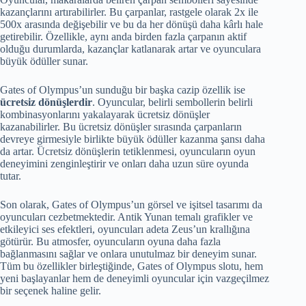
kazançlarını artırabilirler. Bu çarpanlar, rastgele olarak 2x ile
500x arasında değişebilir ve bu da her dönüşü daha kârlı hale
getirebilir. Özellikle, aynı anda birden fazla çarpanın aktif
olduğu durumlarda, kazançlar katlanarak artar ve oyunculara
büyük ödüller sunar.
Gates of Olympus’un sunduğu bir başka cazip özellik ise
ücretsiz dönüşlerdir
. Oyuncular, belirli sembollerin belirli
kombinasyonlarını yakalayarak ücretsiz dönüşler
kazanabilirler. Bu ücretsiz dönüşler sırasında çarpanların
devreye girmesiyle birlikte büyük ödüller kazanma şansı daha
da artar. Ücretsiz dönüşlerin tetiklenmesi, oyuncuların oyun
deneyimini zenginleştirir ve onları daha uzun süre oyunda
tutar.
Son olarak, Gates of Olympus’un görsel ve işitsel tasarımı da
oyuncuları cezbetmektedir. Antik Yunan temalı grafikler ve
etkileyici ses efektleri, oyuncuları adeta Zeus’un krallığına
götürür. Bu atmosfer, oyuncuların oyuna daha fazla
bağlanmasını sağlar ve onlara unutulmaz bir deneyim sunar.
Tüm bu özellikler birleştiğinde, Gates of Olympus slotu, hem
yeni başlayanlar hem de deneyimli oyuncular için vazgeçilmez
bir seçenek haline gelir.