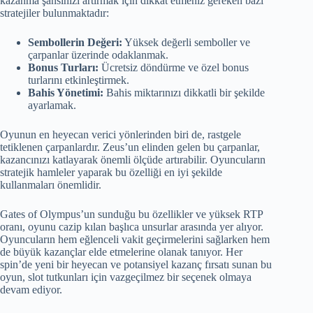
kazanma şansınızı artırmak için dikkat etmeniz gereken bazı
stratejiler bulunmaktadır:
Sembollerin Değeri:
Yüksek değerli semboller ve
çarpanlar üzerinde odaklanmak.
Bonus Turları:
Ücretsiz döndürme ve özel bonus
turlarını etkinleştirmek.
Bahis Yönetimi:
Bahis miktarınızı dikkatli bir şekilde
ayarlamak.
Oyunun en heyecan verici yönlerinden biri de, rastgele
tetiklenen çarpanlardır. Zeus’un elinden gelen bu çarpanlar,
kazancınızı katlayarak önemli ölçüde artırabilir. Oyuncuların
stratejik hamleler yaparak bu özelliği en iyi şekilde
kullanmaları önemlidir.
Gates of Olympus’un sunduğu bu özellikler ve yüksek RTP
oranı, oyunu cazip kılan başlıca unsurlar arasında yer alıyor.
Oyuncuların hem eğlenceli vakit geçirmelerini sağlarken hem
de büyük kazançlar elde etmelerine olanak tanıyor. Her
spin’de yeni bir heyecan ve potansiyel kazanç fırsatı sunan bu
oyun, slot tutkunları için vazgeçilmez bir seçenek olmaya
devam ediyor.