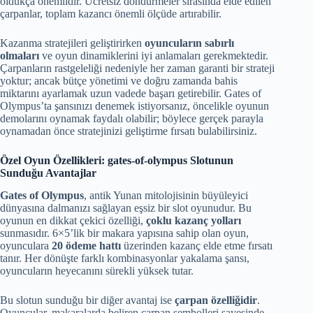
oldukça önemlidir. Ücretsiz döndürmeler sırasında elde edilen
çarpanlar, toplam kazancı önemli ölçüde artırabilir.
Kazanma stratejileri geliştirirken
oyuncuların sabırlı
olmaları
ve oyun dinamiklerini iyi anlamaları gerekmektedir.
Çarpanların rastgeleliği nedeniyle her zaman garanti bir strateji
yoktur; ancak bütçe yönetimi ve doğru zamanda bahis
miktarını ayarlamak uzun vadede başarı getirebilir. Gates of
Olympus’ta şansınızı denemek istiyorsanız, öncelikle oyunun
demolarını oynamak faydalı olabilir; böylece gerçek parayla
oynamadan önce stratejinizi geliştirme fırsatı bulabilirsiniz.
Özel Oyun Özellikleri: gates-of-olympus Slotunun
Sunduğu Avantajlar
Gates of Olympus
, antik Yunan mitolojisinin büyüleyici
dünyasına dalmanızı sağlayan eşsiz bir slot oyunudur. Bu
oyunun en dikkat çekici özelliği,
çoklu kazanç yolları
sunmasıdır. 6×5’lik bir makara yapısına sahip olan oyun,
oyunculara
20 ödeme hattı
üzerinden kazanç elde etme fırsatı
tanır. Her dönüşte farklı kombinasyonlar yakalama şansı,
oyuncuların heyecanını sürekli yüksek tutar.
Bu slotun sunduğu bir diğer avantaj ise
çarpan özelliğidir
.
Oyuncular, makaralarda beliren çarpan sembolleri sayesinde