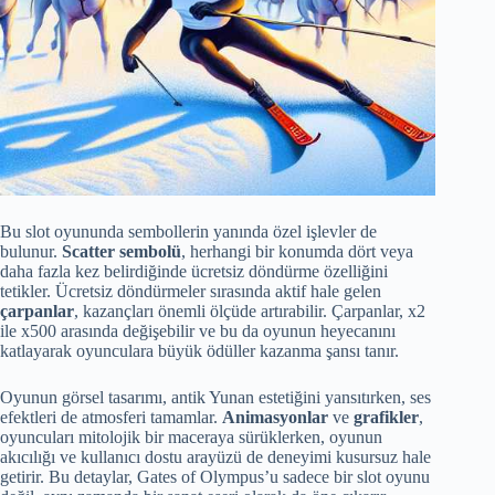
Bu slot oyununda sembollerin yanında özel işlevler de
bulunur.
Scatter sembolü
, herhangi bir konumda dört veya
daha fazla kez belirdiğinde ücretsiz döndürme özelliğini
tetikler. Ücretsiz döndürmeler sırasında aktif hale gelen
çarpanlar
, kazançları önemli ölçüde artırabilir. Çarpanlar, x2
ile x500 arasında değişebilir ve bu da oyunun heyecanını
katlayarak oyunculara büyük ödüller kazanma şansı tanır.
Oyunun görsel tasarımı, antik Yunan estetiğini yansıtırken, ses
efektleri de atmosferi tamamlar.
Animasyonlar
ve
grafikler
,
oyuncuları mitolojik bir maceraya sürüklerken, oyunun
akıcılığı ve kullanıcı dostu arayüzü de deneyimi kusursuz hale
getirir. Bu detaylar, Gates of Olympus’u sadece bir slot oyunu