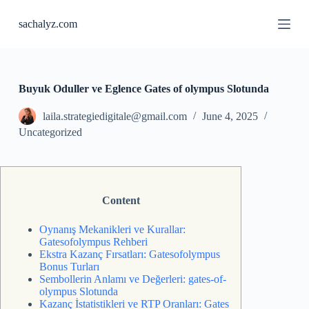
S
sachalyz.com
k
i
p
t
o
c
Buyuk Oduller ve Eglence Gates of olympus Slotunda
o
n
laila.strategiedigitale@gmail.com
June 4, 2025
t
Uncategorized
e
n
t
Content
Oynanış Mekanikleri ve Kurallar:
Gatesofolympus Rehberi
Ekstra Kazanç Fırsatları: Gatesofolympus
Bonus Turları
Sembollerin Anlamı ve Değerleri: gates-of-
olympus Slotunda
Kazanç İstatistikleri ve RTP Oranları: Gates