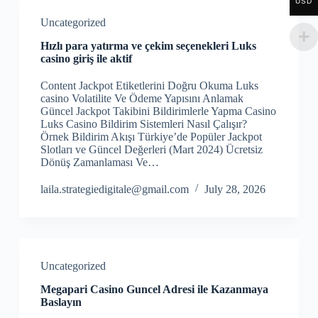
USD
Uncategorized
Hızlı para yatırma ve çekim seçenekleri Luks
casino giriş ile aktif
Content Jackpot Etiketlerini Doğru Okuma Luks
casino Volatilite Ve Ödeme Yapısını Anlamak
Güncel Jackpot Takibini Bildirimlerle Yapma Casino
Luks Casino Bildirim Sistemleri Nasıl Çalışır?
Örnek Bildirim Akışı Türkiye’de Popüler Jackpot
Slotları ve Güncel Değerleri (Mart 2024) Ücretsiz
Dönüş Zamanlaması Ve…
laila.strategiedigitale@gmail.com
July 28, 2026
Uncategorized
Megapari Casino Guncel Adresi ile Kazanmaya
Baslayın