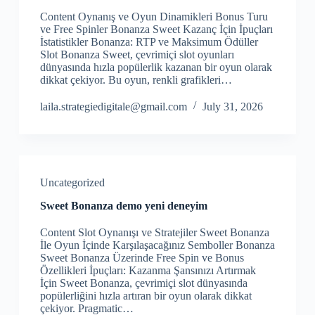
Content Oynanış ve Oyun Dinamikleri Bonus Turu
ve Free Spinler Bonanza Sweet Kazanç İçin İpuçları
İstatistikler Bonanza: RTP ve Maksimum Ödüller
Slot Bonanza Sweet, çevrimiçi slot oyunları
dünyasında hızla popülerlik kazanan bir oyun olarak
dikkat çekiyor. Bu oyun, renkli grafikleri…
laila.strategiedigitale@gmail.com
July 31, 2026
Uncategorized
Sweet Bonanza demo yeni deneyim
Content Slot Oynanışı ve Stratejiler Sweet Bonanza
İle Oyun İçinde Karşılaşacağınız Semboller Bonanza
Sweet Bonanza Üzerinde Free Spin ve Bonus
Özellikleri İpuçları: Kazanma Şansınızı Artırmak
İçin Sweet Bonanza, çevrimiçi slot dünyasında
popülerliğini hızla artıran bir oyun olarak dikkat
çekiyor. Pragmatic…