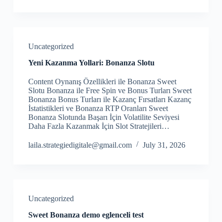
Uncategorized
Yeni Kazanma Yollari: Bonanza Slotu
Content Oynanış Özellikleri ile Bonanza Sweet
Slotu Bonanza ile Free Spin ve Bonus Turları Sweet
Bonanza Bonus Turları ile Kazanç Fırsatları Kazanç
İstatistikleri ve Bonanza RTP Oranları Sweet
Bonanza Slotunda Başarı İçin Volatilite Seviyesi
Daha Fazla Kazanmak İçin Slot Stratejileri…
laila.strategiedigitale@gmail.com
July 31, 2026
Uncategorized
Sweet Bonanza demo eglenceli test