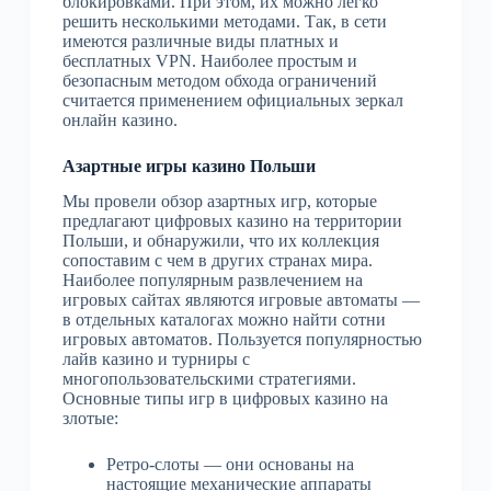
блокировками. При этом, их можно легко
решить несколькими методами. Так, в сети
имеются различные виды платных и
бесплатных VPN. Наиболее простым и
безопасным методом обхода ограничений
считается применением официальных зеркал
онлайн казино.
Азартные игры казино Польши
Мы провели обзор азартных игр, которые
предлагают цифровых казино на территории
Польши, и обнаружили, что их коллекция
сопоставим с чем в других странах мира.
Наиболее популярным развлечением на
игровых сайтах являются игровые автоматы —
в отдельных каталогах можно найти сотни
игровых автоматов. Пользуется популярностью
лайв казино и турниры с
многопользовательскими стратегиями.
Основные типы игр в цифровых казино на
злотые:
Ретро-слоты — они основаны на
настоящие механические аппараты