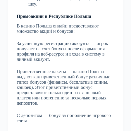
шоу.
Промоакции в Республике Польша
В казино Польша онлайн предоставляют
множество акций и бонусов:
За успешную регистрацию аккаунта — игрок
получает на счет бонусы после оформления
профиля на веб-ресурсе и входа в систему в
личный аккаунт.
Приветственные пакеты — казино Польша
выдают как приветственный бонус различные
типов бонусов (финансы, бесплатные спины,
кэшбек). Этот приветственный бонус
предоставляют только один раз за первый
платеж или постепенно за несколько первых
депозитов.
С депозитом — бонус за пополнение игрового
счета.