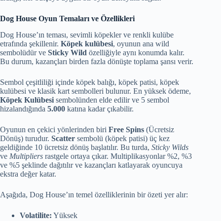
Dog House Oyun Temaları ve Özellikleri
Dog House’ın teması, sevimli köpekler ve renkli kulübe
etrafında şekillenir.
Köpek kulübesi
, oyunun ana wild
sembolüdür ve
Sticky Wild
özelliğiyle aynı konumda kalır.
Bu durum, kazançları birden fazla dönüşte toplama şansı verir.
Sembol çeşitliliği içinde köpek balığı, köpek patisi, köpek
kulübesi ve klasik kart sembolleri bulunur. En yüksek ödeme,
Köpek Kulübesi
sembolünden elde edilir ve 5 sembol
hizalandığında
5.000
katına kadar çıkabilir.
Oyunun en çekici yönlerinden biri
Free Spins
(Ücretsiz
Dönüş) turudur.
Scatter
sembolü (köpek patisi) üç kez
geldiğinde 10 ücretsiz dönüş başlatılır. Bu turda,
Sticky Wilds
ve
Multipliers
rastgele ortaya çıkar. Multiplikasyonlar %2, %3
ve %5 şeklinde dağıtılır ve kazançları katlayarak oyuncuya
ekstra değer katar.
Aşağıda, Dog House’ın temel özelliklerinin bir özeti yer alır:
Volatilite:
Yüksek