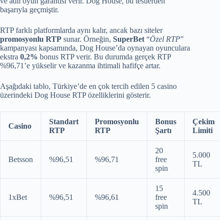
ve adil oyun garantisi verir. Dog House, bu testlerden
başarıyla geçmiştir.
RTP farklı platformlarda aynı kalır, ancak bazı siteler
promosyonlu RTP
sunar. Örneğin,
SuperBet
“
Özel RTP
”
kampanyası kapsamında, Dog House’da oynayan oyunculara
ekstra
0,2%
bonus RTP verir. Bu durumda gerçek RTP
%96,71’e yükselir ve kazanma ihtimali hafifçe artar.
Aşağıdaki tablo, Türkiye’de en çok tercih edilen 5 casino
üzerindeki Dog House RTP özelliklerini gösterir.
Standart
Promosyonlu
Bonus
Çekim
Casino
RTP
RTP
Şartı
Limiti
20
5.000
Betsson
%96,51
%96,71
free
TL
spin
15
4.500
1xBet
%96,51
%96,61
free
TL
spin