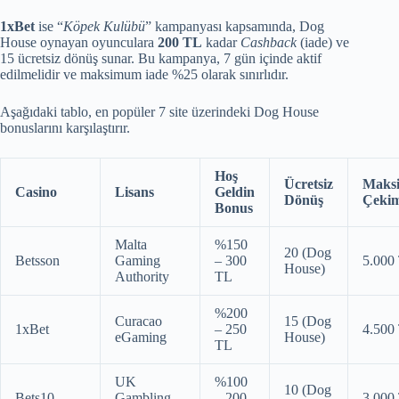
1xBet
ise “
Köpek Kulübü
” kampanyası kapsamında, Dog
House oynayan oyunculara
200 TL
kadar
Cashback
(iade) ve
15 ücretsiz dönüş sunar. Bu kampanya, 7 gün içinde aktif
edilmelidir ve maksimum iade %25 olarak sınırlıdır.
Aşağıdaki tablo, en popüler 7 site üzerindeki Dog House
bonuslarını karşılaştırır.
Hoş
Ücretsiz
Maks
Casino
Lisans
Geldin
Dönüş
Çeki
Bonus
Malta
%150
20 (Dog
Betsson
Gaming
– 300
5.000
House)
Authority
TL
%200
Curacao
15 (Dog
1xBet
– 250
4.500
eGaming
House)
TL
UK
%100
10 (Dog
Bets10
Gambling
– 200
3.000