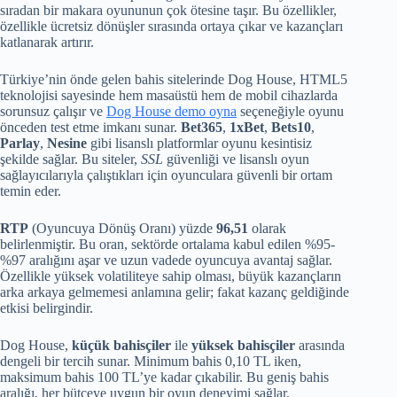
sıradan bir makara oyununun çok ötesine taşır. Bu özellikler,
özellikle ücretsiz dönüşler sırasında ortaya çıkar ve kazançları
katlanarak artırır.
Türkiye’nin önde gelen bahis sitelerinde Dog House, HTML5
teknolojisi sayesinde hem masaüstü hem de mobil cihazlarda
sorunsuz çalışır ve
Dog House demo oyna
seçeneğiyle oyunu
önceden test etme imkanı sunar.
Bet365
,
1xBet
,
Bets10
,
Parlay
,
Nesine
gibi lisanslı platformlar oyunu kesintisiz
şekilde sağlar. Bu siteler,
SSL
güvenliği ve lisanslı oyun
sağlayıcılarıyla çalıştıkları için oyunculara güvenli bir ortam
temin eder.
RTP
(Oyuncuya Dönüş Oranı) yüzde
96,51
olarak
belirlenmiştir. Bu oran, sektörde ortalama kabul edilen %95-
%97 aralığını aşar ve uzun vadede oyuncuya avantaj sağlar.
Özellikle yüksek volatiliteye sahip olması, büyük kazançların
arka arkaya gelmemesi anlamına gelir; fakat kazanç geldiğinde
etkisi belirgindir.
Dog House,
küçük bahisçiler
ile
yüksek bahisçiler
arasında
dengeli bir tercih sunar. Minimum bahis 0,10 TL iken,
maksimum bahis 100 TL’ye kadar çıkabilir. Bu geniş bahis
aralığı, her bütçeye uygun bir oyun deneyimi sağlar.