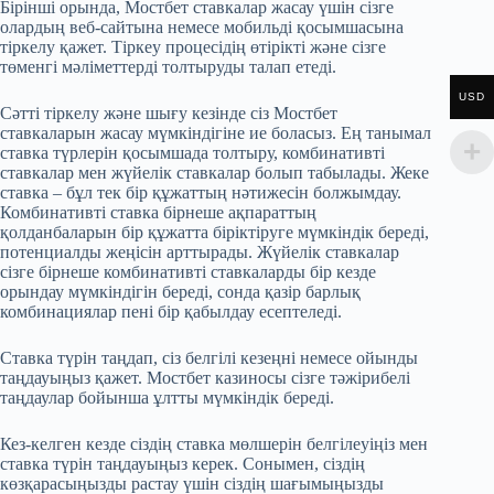
Бірінші орында, Мостбет ставкалар жасау үшін сізге
олардың веб-сайтына немесе мобильді қосымшасына
тіркелу қажет. Тіркеу процесідің өтірікті және сізге
төменгі мәліметтерді толтыруды талап етеді.
USD
Сәтті тіркелу және шығу кезінде сіз Мостбет
ставкаларын жасау мүмкіндігіне ие боласыз. Ең танымал
ставка түрлерін қосымшада толтыру, комбинативті
ставкалар мен жүйелік ставкалар болып табылады. Жеке
ставка – бұл тек бір құжаттың нәтижесін болжымдау.
Комбинативті ставка бірнеше ақпараттың
қолданбаларын бір құжатта біріктіруге мүмкіндік береді,
потенциалды жеңісін арттырады. Жүйелік ставкалар
сізге бірнеше комбинативті ставкаларды бір кезде
орындау мүмкіндігін береді, сонда қазір барлық
комбинациялар пені бір қабылдау есептеледі.
Ставка түрін таңдап, сіз белгілі кезеңні немесе ойынды
таңдауыңыз қажет. Мостбет казиносы сізге тәжірибелі
таңдаулар бойынша ұлтты мүмкіндік береді.
Кез-келген кезде сіздің ставка мөлшерін белгілеуіңіз мен
ставка түрін таңдауыңыз керек. Сонымен, сіздің
көзқарасыңызды растау үшін сіздің шағымыңызды