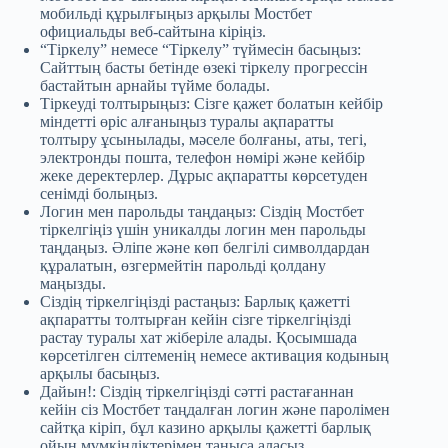
мобильді құрылғыңыз арқылы Мостбет
официальды веб-сайтына кіріңіз.
“Тіркелу” немесе “Тіркелу” түймесін басыңыз:
Сайттың басты бетінде өзекі тіркелу прогрессін
бастайтын арнайы түйме болады.
Тіркеуді толтырыңыз: Сізге қажет болатын кейбір
міндетті өріс алғаныңыз туралы ақпаратты
толтыру ұсынылады, мәселе болғаны, аты, тегі,
электронды пошта, телефон нөмірі және кейбір
жеке деректерлер. Дұрыс ақпаратты көрсетуден
сенімді болыңыз.
Логин мен парольды таңдаңыз: Сіздің Мостбет
тіркелгіңіз үшін уникалды логин мен парольды
таңдаңыз. Әліпе және көп белгілі символдардан
құралатын, өзгермейтін парольді қолдану
маңызды.
Сіздің тіркелгіңізді растаңыз: Барлық қажетті
ақпаратты толтырған кейін сізге тіркелгіңізді
растау туралы хат жіберіле алады. Қосымшада
көрсетілген сілтеменің немесе активация кодының
арқылы басыңыз.
Дайын!: Сіздің тіркелгіңізді сәтті растағаннан
кейін сіз Мостбет таңдалған логин және паролімен
сайтқа кіріп, бұл казино арқылы қажетті барлық
ойын мүмкіндіктерімен таныса аласыз.