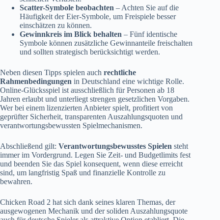
Scatter-Symbole beobachten
– Achten Sie auf die
Häufigkeit der Eier-Symbole, um Freispiele besser
einschätzen zu können.
Gewinnkreis im Blick behalten
– Fünf identische
Symbole können zusätzliche Gewinnanteile freischalten
und sollten strategisch berücksichtigt werden.
Neben diesen Tipps spielen auch
rechtliche
Rahmenbedingungen
in Deutschland eine wichtige Rolle.
Online-Glücksspiel ist ausschließlich für Personen ab 18
Jahren erlaubt und unterliegt strengen gesetzlichen Vorgaben.
Wer bei einem lizenzierten Anbieter spielt, profitiert von
geprüfter Sicherheit, transparenten Auszahlungsquoten und
verantwortungsbewussten Spielmechanismen.
Abschließend gilt:
Verantwortungsbewusstes Spielen
steht
immer im Vordergrund. Legen Sie Zeit- und Budgetlimits fest
und beenden Sie das Spiel konsequent, wenn diese erreicht
sind, um langfristig Spaß und finanzielle Kontrolle zu
bewahren.
Chicken Road 2 hat sich dank seines klaren Themas, der
ausgewogenen Mechanik und der soliden Auszahlungsquote
auch für deutsche Spieler als attraktive Option etabliert. Die