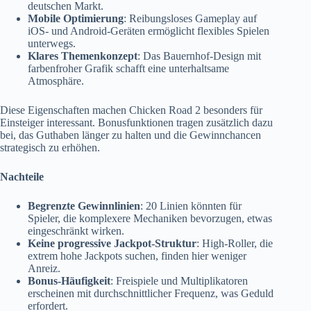
deutschen Markt.
Mobile Optimierung
: Reibungsloses Gameplay auf
iOS- und Android-Geräten ermöglicht flexibles Spielen
unterwegs.
Klares Themenkonzept
: Das Bauernhof-Design mit
farbenfroher Grafik schafft eine unterhaltsame
Atmosphäre.
Diese Eigenschaften machen Chicken Road 2 besonders für
Einsteiger interessant. Bonusfunktionen tragen zusätzlich dazu
bei, das Guthaben länger zu halten und die Gewinnchancen
strategisch zu erhöhen.
Nachteile
Begrenzte Gewinnlinien
: 20 Linien könnten für
Spieler, die komplexere Mechaniken bevorzugen, etwas
eingeschränkt wirken.
Keine progressive Jackpot-Struktur
: High-Roller, die
extrem hohe Jackpots suchen, finden hier weniger
Anreiz.
Bonus-Häufigkeit
: Freispiele und Multiplikatoren
erscheinen mit durchschnittlicher Frequenz, was Geduld
erfordert.