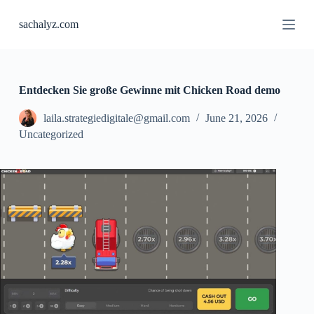
S
sachalyz.com
k
i
p
t
o
c
Entdecken Sie große Gewinne mit Chicken Road demo
o
n
laila.strategiedigitale@gmail.com
June 21, 2026
t
Uncategorized
e
n
t