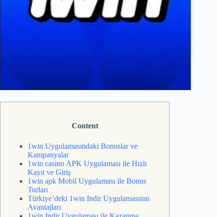
Content
1win Uygulamasındaki Bonuslar ve
Kampanyalar
1win casino APK Uygulaması ile Hızlı
Kayıt ve Giriş
1win apk Mobil Uygulaması ile Bonus
Turları
Türkiye’deki 1win Indir Uygulamasının
Avantajları
1win Indir Uygulaması ile Kazanma