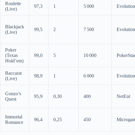
Roulette
97,3
1
5 000
Evolutio
(Live)
Blackjack
99,5
2
7 500
Evolutio
(Live)
Poker
(Texas
99,0
5
10 000
PokerSta
Hold’em)
Baccarat
98,9
1
6 000
Evolutio
(Live)
Gonzo’s
95,9
0,30
400
NetEnt
Quest
Immortal
96,4
0,25
450
Microga
Romance