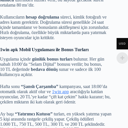
ortalama 80 ms’dir.
Kullanıcıların
hesap doğrulama
süreci, kimlik fotoğrafı ve
adres kanıtı gerektirir. Doğrulama süresi genellikle 24 saat
içinde tamamlanır ve bonusların aktifleşmesi için zorunludur.
Hızlı doğrulama, özellikle büyük miktarlarda para yatırmak
isteyen oyuncular için kritiktir.
USD
1win apk Mobil Uygulaması ile Bonus Turları
Uygulama içinde
günlük bonus turları
bulunur. Her gün
sabah 10:00’da “Selam Dijital” bonusu verilir; bu bonus,
10 TL değerinde
bedava dönüş
sunar ve sadece ilk 100
kullanıcıya açıktır.
Hafta sonu
“Şanslı Çarşamba”
kampanyası, saat 18:00’da
otomatik olarak aktif olur ve
1win app
aracılığıyla katılan
oyuncular, 20 TL’ye kadar “çift kat çekim” hakkı kazanır; bu,
çekilen miktarın iki katı olarak geri ödenir.
Ay başı
“Yatırımcı Kutusu”
turları, en yüksek yatırma yapan
5 kişi arasında rastgele çekiliş yapar. Çekiliş ödülleri
1.000 TL, 750 TL, 500 TL, 300 TL ve 200 TL şeklindedir.