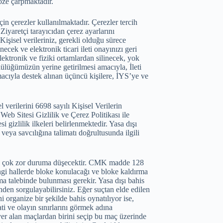
öze çarpmaktadır.
çin çerezler kullanılmaktadır. Çerezler tercih
 Ziyaretçi tarayıcıdan çerez ayarlarını
 Kişisel verileriniz, gerekli olduğu sürece
necek ve elektronik ticari ileti onayınızı geri
ktronik ve fiziki ortamlardan silinecek, yok
lülüğümüzün yerine getirilmesi amacıyla, İleti
amacıyla destek alınan üçüncü kişilere, İYS’ye ve
el verilerini 6698 sayılı Kişisel Verilerin
b Sitesi Gizlilik ve Çerez Politikası ile
esi gizlilik ilkeleri belirlenmektedir. Yasa dışı
veya savcılığına talimatı doğrultusunda ilgili
tınız çok zor duruma düşecektir. CMK madde 128
i hallerde bloke konulacağı ve bloke kaldırma
rma talebinde bulunması gerekir. Yasa dışı bahis
den sorgulayabilirsiniz. Eğer suçtan elde edilen
 organize bir şekilde bahis oynatılıyor ise,
ti ve olayın sınırlarını görmek adına
er alan maçlardan birini seçip bu maç üzerinde