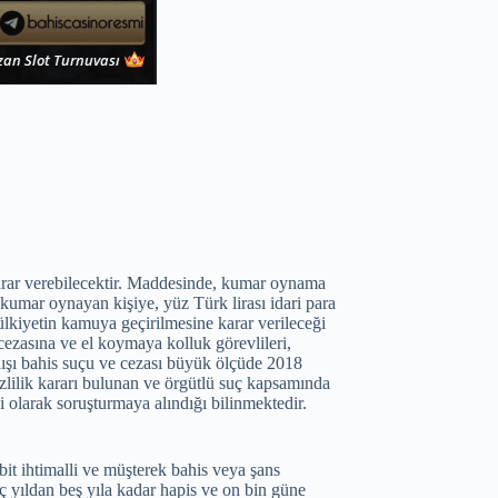
karar verebilecektir. Maddesinde, kumar oynama
kumar oynayan kişiye, yüz Türk lirası idari para
ülkiyetin kamuya geçirilmesine karar verileceği
a cezasına ve el koymaya kolluk görevlileri,
dışı bahis suçu ve cezası büyük ölçüde 2018
lilik kararı bulunan ve örgütlü suç kapsamında
 olarak soruşturmaya alındığı bilinmektedir.
it ihtimalli ve müşterek bahis veya şans
 yıldan beş yıla kadar hapis ve on bin güne