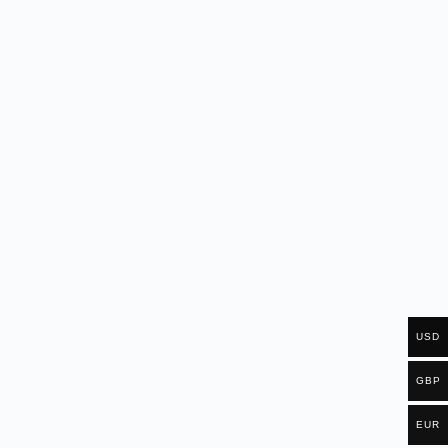
USD
GBP
EUR