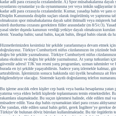
kadar adli para cezasıyla cezalandırılır. A) Spor müsabakalarına dayalı 
oyunlarını oynatanlar ya da oynanmasına yer veya imkân sağlayanlar üç
kadar adli para cezasıyla cezalandırılır. Kumar, yasadışı bahis ve şan
Disiplin Kanununda disiplin suçları olarak öngörülmüş ve yaptırıma tab
olmaksızın spor müsabakalarına dayalı sabit ihtimalli veya müşterek b
süreli durdurma cezasını gerektiren fiiller arasındadır (m 8/5/c/3). Yasad
yasal siteler dışında kanunun verdiği yetkiye dayalı olmaksızın kurula
denir. Yasadışı bahis; sanal bahis, kaçak bahis, illegal bahis olarak da ha
Hizmetlerimizden kesintisiz bir şekilde yararlanmaya devam etmek için 
doğrulayınız. Türkiye Cumhuriyeti nüfus cüzdanınızın ön yüzünde buluna
doğru bir şekilde yazmalısınız. Türkiye Cumhuriyeti nüfus cüzdanınızın
alana eksiksiz ve doğru bir şekilde yazmalısınız. At yarışı tutkunları i
güvenilir adresi! TJK’nın resmi yarış programları, uzman tahminler ve hı
burada en iyi şekilde yaşayabilirsin. Sadece yarış izlemekle kalmaz, gün
artırabilirsin. İşleminizin sonucu hakkında sizi üyelik hesabınıza ait 
bilgilendiriyor olacağız. Sistemde kayıtlı doğrulanmış telefon numaranız
Bu işleme aracılık eden kişiler cep bank veya banka hesaplarına yatan pa
yatırma veya elden belirli kişilerde toplanmasını temin etmektedirler. B
rakamlara ulaşmaktadır. Bu suçun işlenmesi halinde, elde edilen mal var
müsadere edilir. Yasa dışı bahis oynamaktan idari para cezası aldıysanız
Öte yandan, elde edilen sanal bahis geliri, gerek İngiltere’ye gerekse de
Türkiye’de bulunan döviz büroları kullanılmaktadır. Bu tür örgütlerin t