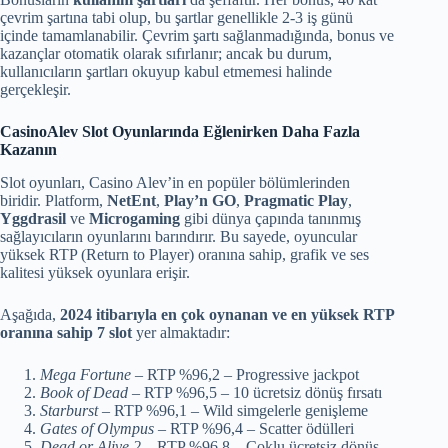
çevrim şartına tabi olup, bu şartlar genellikle 2‑3 iş günü
içinde tamamlanabilir. Çevrim şartı sağlanmadığında, bonus ve
kazançlar otomatik olarak sıfırlanır; ancak bu durum,
kullanıcıların şartları okuyup kabul etmemesi halinde
gerçekleşir.
CasinoAlev Slot Oyunlarında Eğlenirken Daha Fazla
Kazanın
Slot oyunları, Casino Alev’in en popüler bölümlerinden
biridir. Platform,
NetEnt
,
Play’n GO
,
Pragmatic Play
,
Yggdrasil
ve
Microgaming
gibi dünya çapında tanınmış
sağlayıcıların oyunlarını barındırır. Bu sayede, oyuncular
yüksek RTP (Return to Player) oranına sahip, grafik ve ses
kalitesi yüksek oyunlara erişir.
Aşağıda,
2024 itibarıyla en çok oynanan ve en yüksek RTP
oranına sahip 7 slot
yer almaktadır:
Mega Fortune
– RTP %96,2 – Progressive jackpot
Book of Dead
– RTP %96,5 – 10 ücretsiz dönüş fırsatı
Starburst
– RTP %96,1 – Wild simgelerle genişleme
Gates of Olympus
– RTP %96,4 – Scatter ödülleri
Dead or Alive 2
– RTP %96,8 – Çoklu ücretsiz dönüş