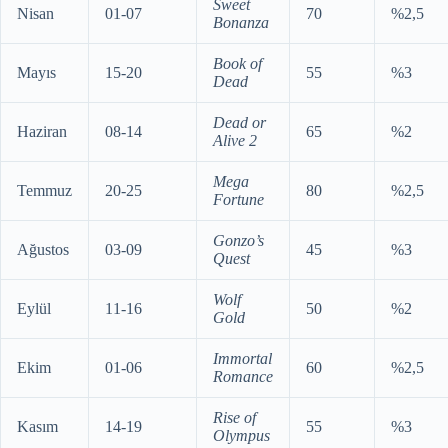
Sweet
Nisan
01‑07
70
%2,5
Bonanza
Book of
Mayıs
15‑20
55
%3
Dead
Dead or
Haziran
08‑14
65
%2
Alive 2
Mega
Temmuz
20‑25
80
%2,5
Fortune
Gonzo’s
Ağustos
03‑09
45
%3
Quest
Wolf
Eylül
11‑16
50
%2
Gold
Immortal
Ekim
01‑06
60
%2,5
Romance
Rise of
Kasım
14‑19
55
%3
Olympus