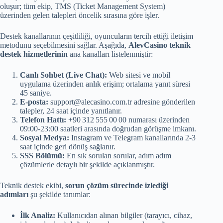
oluşur; tüm ekip, TMS (Ticket Management System)
üzerinden gelen talepleri öncelik sırasına göre işler.
Destek kanallarının çeşitliliği, oyuncuların tercih ettiği iletişim
metodunu seçebilmesini sağlar. Aşağıda,
AlevCasino teknik
destek hizmetlerinin
ana kanalları listelenmiştir:
Canlı Sohbet (Live Chat):
Web sitesi ve mobil
uygulama üzerinden anlık erişim; ortalama yanıt süresi
45 saniye.
E‑posta:
support@alecasino.com.tr adresine gönderilen
talepler, 24 saat içinde yanıtlanır.
Telefon Hattı:
+90 312 555 00 00 numarası üzerinden
09:00‑23:00 saatleri arasında doğrudan görüşme imkanı.
Sosyal Medya:
Instagram ve Telegram kanallarında 2‑3
saat içinde geri dönüş sağlanır.
SSS Bölümü:
En sık sorulan sorular, adım adım
çözümlerle detaylı bir şekilde açıklanmıştır.
Teknik destek ekibi,
sorun çözüm sürecinde izlediği
adımları
şu şekilde tanımlar:
İlk Analiz:
Kullanıcıdan alınan bilgiler (tarayıcı, cihaz,