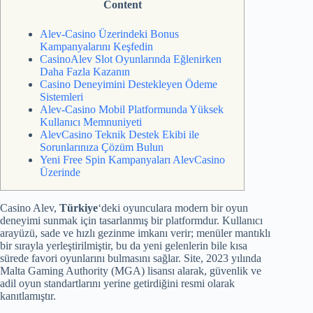
Content
Alev-Casino Üzerindeki Bonus
Kampanyalarını Keşfedin
CasinoAlev Slot Oyunlarında Eğlenirken
Daha Fazla Kazanın
Casino Deneyimini Destekleyen Ödeme
Sistemleri
Alev-Casino Mobil Platformunda Yüksek
Kullanıcı Memnuniyeti
AlevCasino Teknik Destek Ekibi ile
Sorunlarınıza Çözüm Bulun
Yeni Free Spin Kampanyaları AlevCasino
Üzerinde
Casino Alev,
Türkiye
‘deki oyunculara modern bir oyun
deneyimi sunmak için tasarlanmış bir platformdur. Kullanıcı
arayüzü, sade ve hızlı gezinme imkanı verir; menüler mantıklı
bir sırayla yerleştirilmiştir, bu da yeni gelenlerin bile kısa
sürede favori oyunlarını bulmasını sağlar. Site, 2023 yılında
Malta Gaming Authority (MGA) lisansı alarak, güvenlik ve
adil oyun standartlarını yerine getirdiğini resmi olarak
kanıtlamıştır.