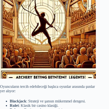
Oyuncuların tercih edebileceği başlıca oyunlar arasında şunlar
yer alıyor:
Blackjack
: Strateji ve şansın mükemmel dengesi.
Rulet
: Klasik bir casino klasiği.