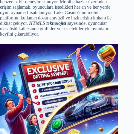
benzersiz bir deneyim sunuyor. Mobil cihazlar üzerinden
erişim sağlamak, oyunculara istedikleri her an ve her yerde
oyun oynama fırsatı tanıyor. Luks Casino’nun mobil
platformu, kullanıcı dostu arayüzü ve hızlı erişim imkanı ile
dikkat çekiyor.
HTML5 teknolojisi
sayesinde, oyuncular
masaüstü kalitesinde grafikler ve ses efektleriyle oyunların
keyfini çıkarabiliyor.