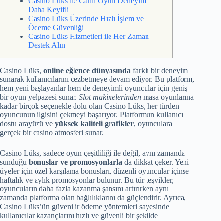
Casino Lüks ile Canlı Oyun Deneyimi
Daha Keyifli
Casino Lüks Üzerinde Hızlı İşlem ve
Ödeme Güvenliği
Casino Lüks Hizmetleri ile Her Zaman
Destek Alın
Casino Lüks,
online eğlence dünyasında
farklı bir deneyim
sunarak kullanıcılarını cezbetmeye devam ediyor. Bu platform,
hem yeni başlayanlar hem de deneyimli oyuncular için geniş
bir oyun yelpazesi sunar.
Slot makinelerinden
masa oyunlarına
kadar birçok seçenekle dolu olan Casino Lüks, her türden
oyuncunun ilgisini çekmeyi başarıyor. Platformun kullanıcı
dostu arayüzü ve
yüksek kaliteli grafikler
, oyunculara
gerçek bir casino atmosferi sunar.
Casino Lüks, sadece oyun çeşitliliği ile değil, aynı zamanda
sunduğu
bonuslar ve promosyonlarla
da dikkat çeker. Yeni
üyeler için özel karşılama bonusları, düzenli oyuncular içinse
haftalık ve aylık promosyonlar bulunur. Bu tür teşvikler,
oyuncuların daha fazla kazanma şansını artırırken aynı
zamanda platforma olan bağlılıklarını da güçlendirir. Ayrıca,
Casino Lüks’ün güvenilir ödeme yöntemleri sayesinde
kullanıcılar kazançlarını hızlı ve güvenli bir şekilde