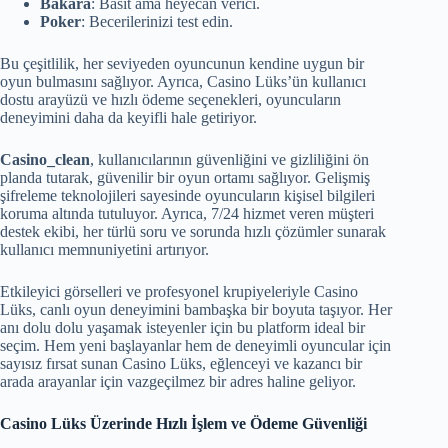
Bakara
: Basit ama heyecan verici.
Poker
: Becerilerinizi test edin.
Bu çeşitlilik, her seviyeden oyuncunun kendine uygun bir
oyun bulmasını sağlıyor. Ayrıca, Casino Lüks’ün kullanıcı
dostu arayüzü ve hızlı ödeme seçenekleri, oyuncuların
deneyimini daha da keyifli hale getiriyor.
Casino_clean
, kullanıcılarının güvenliğini ve gizliliğini ön
planda tutarak, güvenilir bir oyun ortamı sağlıyor. Gelişmiş
şifreleme teknolojileri sayesinde oyuncuların kişisel bilgileri
koruma altında tutuluyor. Ayrıca, 7/24 hizmet veren müşteri
destek ekibi, her türlü soru ve sorunda hızlı çözümler sunarak
kullanıcı memnuniyetini artırıyor.
Etkileyici görselleri ve profesyonel krupiyeleriyle Casino
Lüks, canlı oyun deneyimini bambaşka bir boyuta taşıyor. Her
anı dolu dolu yaşamak isteyenler için bu platform ideal bir
seçim. Hem yeni başlayanlar hem de deneyimli oyuncular için
sayısız fırsat sunan Casino Lüks, eğlenceyi ve kazancı bir
arada arayanlar için vazgeçilmez bir adres haline geliyor.
Casino Lüks Üzerinde Hızlı İşlem ve Ödeme Güvenliği