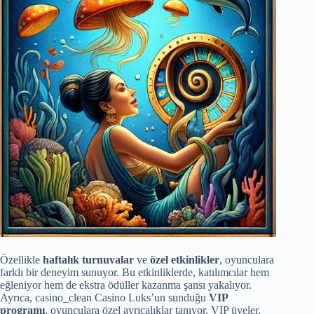
Özellikle
haftalık turnuvalar
ve
özel etkinlikler
, oyunculara
farklı bir deneyim sunuyor. Bu etkinliklerde, katılımcılar hem
eğleniyor hem de ekstra ödüller kazanma şansı yakalıyor.
Ayrıca, casino_clean Casino Luks’un sunduğu
VIP
programı
, oyunculara özel ayrıcalıklar tanıyor. VIP üyeler,