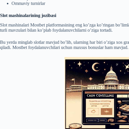
Ommaviy turnirlar
Slot mashinalarining jozibasi
Slot mashinalari Mostbet platformasining eng ko’zga ko’ringan bo’limlar
turli mavzulari bilan ko’plab foydalanuvchilarni o’ziga tortadi.
Bu yerda minglab slotlar mavjud bo’lib, ularning har biri o’ziga xos gra
qiladi. Mostbet foydalanuvchilari uchun maxsus bonuslar ham mavjud.