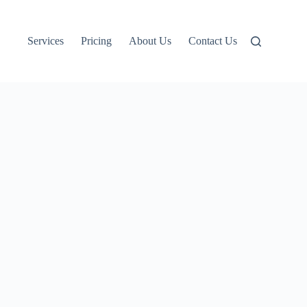
Services
Pricing
About Us
Contact Us