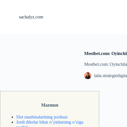
S
k
i
sachalyz.com
p
t
o
c
o
n
t
Mostbet.com: Oyinchil
e
n
Mostbet.com: Oyinchilar
t
laila.strategiedig
Mazmun
Slot mashinalarining jozibasi
Jonli dilerlar bilan o’yinlarning o’ziga