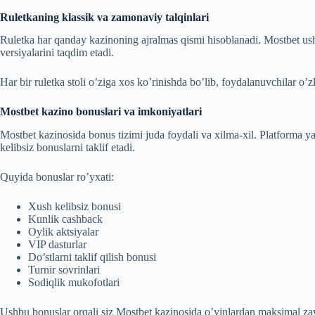
Ruletkaning klassik va zamonaviy talqinlari
Ruletka har qanday kazinoning ajralmas qismi hisoblanadi. Mostbet us
versiyalarini taqdim etadi.
Har bir ruletka stoli o’ziga xos ko’rinishda bo’lib, foydalanuvchilar o’
Mostbet kazino bonuslari va imkoniyatlari
Mostbet kazinosida bonus tizimi juda foydali va xilma-xil. Platforma 
kelibsiz bonuslarni taklif etadi.
Quyida bonuslar ro’yxati:
Xush kelibsiz bonusi
Kunlik cashback
Oylik aktsiyalar
VIP dasturlar
Do’stlarni taklif qilish bonusi
Turnir sovrinlari
Sodiqlik mukofotlari
Ushbu bonuslar orqali siz Mostbet kazinosida o’yinlardan maksimal za