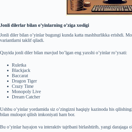
Jonli dilerlar bilan o’yinlarning o’ziga xosligi
Jonli diler bilan o’yinlar bugungi kunda katta mashhurlikka erishdi. Mo
variantlarni taklif qiladi.
Quyida jonli diler bilan mavjud bo’lgan eng yaxshi o’yinlar ro’yxati:
Ruletka
Blackjack
Baccarat
Dragon Tiger
Crazy Time
Monopoly Live
Dream Catcher
Ushbu o’yinlar yordamida siz o’zingizni haqiqiy kazinoda his qilishing
bilan muloqot qilish imkoniyati ham bor.
Bu o’yinlar hayajon va interaktiv tajribani birlashtirib, yangi darajaga o