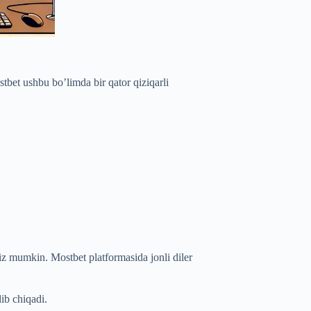
stbet ushbu bo’limda bir qator qiziqarli
iz mumkin. Mostbet platformasida jonli diler
lib chiqadi.