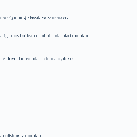
hbu o’yinning klassik va zamonaviy
zlariga mos bo’lgan uslubni tanlashlari mumkin.
yangi foydalanuvchilar uchun ajoyib xush
vq olishingiz mumkin.