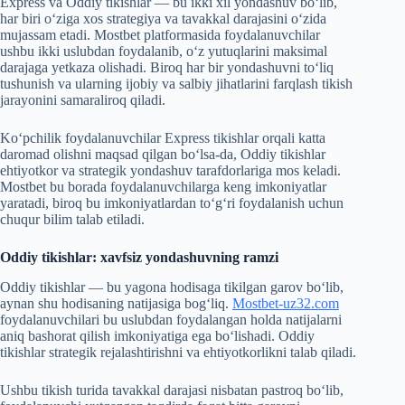
Express va Oddiy tikishlar — bu ikki xil yondashuv bo‘lib,
har biri o‘ziga xos strategiya va tavakkal darajasini o‘zida
mujassam etadi. Mostbet platformasida foydalanuvchilar
ushbu ikki uslubdan foydalanib, o‘z yutuqlarini maksimal
darajaga yetkaza olishadi. Biroq har bir yondashuvni to‘liq
tushunish va ularning ijobiy va salbiy jihatlarini farqlash tikish
jarayonini samaraliroq qiladi.
Ko‘pchilik foydalanuvchilar Express tikishlar orqali katta
daromad olishni maqsad qilgan bo‘lsa-da, Oddiy tikishlar
ehtiyotkor va strategik yondashuv tarafdorlariga mos keladi.
Mostbet bu borada foydalanuvchilarga keng imkoniyatlar
yaratadi, biroq bu imkoniyatlardan to‘g‘ri foydalanish uchun
chuqur bilim talab etiladi.
Oddiy tikishlar: xavfsiz yondashuvning ramzi
Oddiy tikishlar — bu yagona hodisaga tikilgan garov bo‘lib,
aynan shu hodisaning natijasiga bog‘liq.
Mostbet-uz32.com
foydalanuvchilari bu uslubdan foydalangan holda natijalarni
aniq bashorat qilish imkoniyatiga ega bo‘lishadi. Oddiy
tikishlar strategik rejalashtirishni va ehtiyotkorlikni talab qiladi.
Ushbu tikish turida tavakkal darajasi nisbatan pastroq bo‘lib,