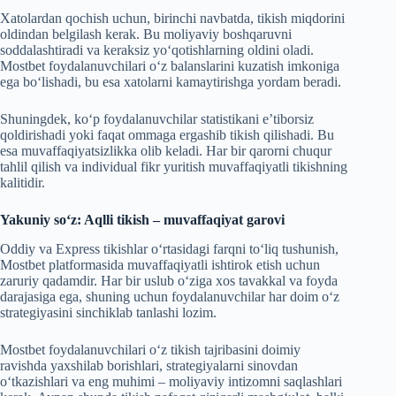
Xatolardan qochish uchun, birinchi navbatda, tikish miqdorini
oldindan belgilash kerak. Bu moliyaviy boshqaruvni
soddalashtiradi va keraksiz yo‘qotishlarning oldini oladi.
Mostbet foydalanuvchilari o‘z balanslarini kuzatish imkoniga
ega bo‘lishadi, bu esa xatolarni kamaytirishga yordam beradi.
Shuningdek, ko‘p foydalanuvchilar statistikani e’tiborsiz
qoldirishadi yoki faqat ommaga ergashib tikish qilishadi. Bu
esa muvaffaqiyatsizlikka olib keladi. Har bir qarorni chuqur
tahlil qilish va individual fikr yuritish muvaffaqiyatli tikishning
kalitidir.
Yakuniy so‘z: Aqlli tikish – muvaffaqiyat garovi
Oddiy va Express tikishlar o‘rtasidagi farqni to‘liq tushunish,
Mostbet platformasida muvaffaqiyatli ishtirok etish uchun
zaruriy qadamdir. Har bir uslub o‘ziga xos tavakkal va foyda
darajasiga ega, shuning uchun foydalanuvchilar har doim o‘z
strategiyasini sinchiklab tanlashi lozim.
Mostbet foydalanuvchilari o‘z tikish tajribasini doimiy
ravishda yaxshilab borishlari, strategiyalarni sinovdan
o‘tkazishlari va eng muhimi – moliyaviy intizomni saqlashlari