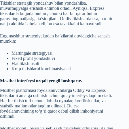
Tikishlar strategik yondashuv bilan yondashilsa,
muvaffaqiyatga erishish ehtimoli ortadi. Ayniqsa, Express
tikishlarda bu juda muhim, chunki har bir qaror butun
garovning natijasiga ta’sir qiladi. Oddiy tikishlarda esa, har bir
natija alohida baholanadi, bu esa tavakkalni kamaytiradi.
Eng mashhur strategiyalardan ba’zilarini quyidagicha sanash
mumkin:
Martingale strategiyasi
Fixed profit yondashuvi
Flat tikish usuli
Ko‘p tikishlarni kombinatsiyalash
Mostbet interfeysi orqali yengil boshqaruv
Mostbet platformasi foydalanuvchilarga Oddiy va Express
tikishlarni amalga oshirish uchun qulay interfeys taqdim etadi.
Har bir tikish turi uchun alohida oynalar, koeffitsientlar, va
statistik ma’lumotlar taqdim qilinadi. Bu esa
foydalanuvchining to‘g‘ri qaror qabul qilish imkoniyatini
oshiradi.
Mostbet mobil ilovasi va veb-sayti foydalanuvchilarga istalgan