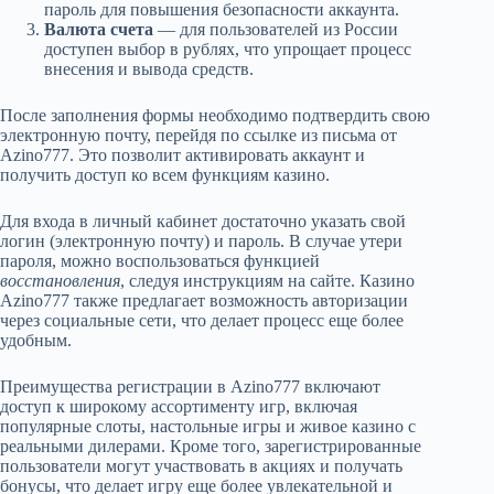
пароль для повышения безопасности аккаунта.
Валюта счета
— для пользователей из России
доступен выбор в рублях, что упрощает процесс
внесения и вывода средств.
После заполнения формы необходимо подтвердить свою
электронную почту, перейдя по ссылке из письма от
Azino777. Это позволит активировать аккаунт и
получить доступ ко всем функциям казино.
Для входа в личный кабинет достаточно указать свой
логин (электронную почту) и пароль. В случае утери
пароля, можно воспользоваться функцией
восстановления
, следуя инструкциям на сайте. Казино
Azino777 также предлагает возможность авторизации
через социальные сети, что делает процесс еще более
удобным.
Преимущества регистрации в Azino777 включают
доступ к широкому ассортименту игр, включая
популярные слоты, настольные игры и живое казино с
реальными дилерами. Кроме того, зарегистрированные
пользователи могут участвовать в акциях и получать
бонусы, что делает игру еще более увлекательной и