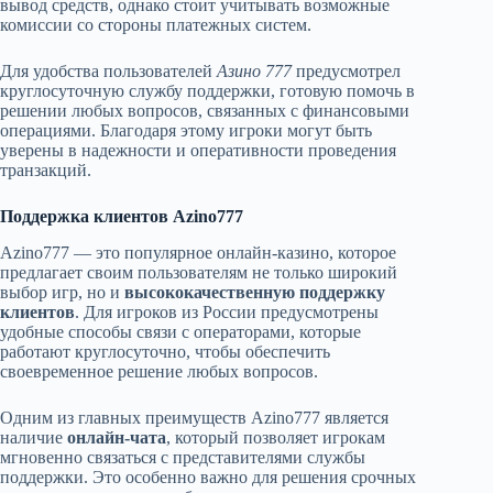
вывод средств, однако стоит учитывать возможные
комиссии со стороны платежных систем.
Для удобства пользователей
Азино 777
предусмотрел
круглосуточную службу поддержки, готовую помочь в
решении любых вопросов, связанных с финансовыми
операциями. Благодаря этому игроки могут быть
уверены в надежности и оперативности проведения
транзакций.
Поддержка клиентов Azino777
Azino777 — это популярное онлайн-казино, которое
предлагает своим пользователям не только широкий
выбор игр, но и
высококачественную поддержку
клиентов
. Для игроков из России предусмотрены
удобные способы связи с операторами, которые
работают круглосуточно, чтобы обеспечить
своевременное решение любых вопросов.
Одним из главных преимуществ Azino777 является
наличие
онлайн-чата
, который позволяет игрокам
мгновенно связаться с представителями службы
поддержки. Это особенно важно для решения срочных