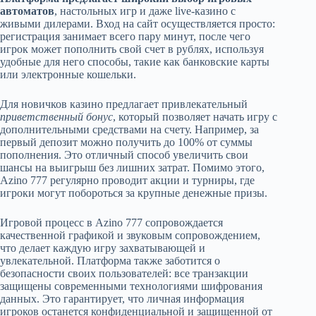
автоматов
, настольных игр и даже live-казино с
живыми дилерами. Вход на сайт осуществляется просто:
регистрация занимает всего пару минут, после чего
игрок может пополнить свой счет в рублях, используя
удобные для него способы, такие как банковские карты
или электронные кошельки.
Для новичков казино предлагает привлекательный
приветственный бонус
, который позволяет начать игру с
дополнительными средствами на счету. Например, за
первый депозит можно получить до 100% от суммы
пополнения. Это отличный способ увеличить свои
шансы на выигрыш без лишних затрат. Помимо этого,
Azino 777 регулярно проводит акции и турниры, где
игроки могут побороться за крупные денежные призы.
Игровой процесс в Azino 777 сопровождается
качественной графикой и звуковым сопровождением,
что делает каждую игру захватывающей и
увлекательной. Платформа также заботится о
безопасности своих пользователей: все транзакции
защищены современными технологиями шифрования
данных. Это гарантирует, что личная информация
игроков останется конфиденциальной и защищенной от