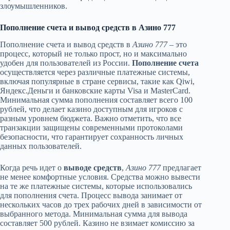
злоумышленников.
Пополнение счета и вывод средств в Азино 777
Пополнение счета и вывод средств в
Азино 777
– это
процесс, который не только прост, но и максимально
удобен для пользователей из России.
Пополнение счета
осуществляется через различные платежные системы,
включая популярные в стране сервисы, такие как Qiwi,
Яндекс.Деньги и банковские карты Visa и MasterCard.
Минимальная сумма пополнения составляет всего 100
рублей, что делает казино доступным для игроков с
разным уровнем бюджета. Важно отметить, что все
транзакции защищены современными протоколами
безопасности, что гарантирует сохранность личных
данных пользователей.
Когда речь идет о
выводе средств
,
Азино 777
предлагает
не менее комфортные условия. Средства можно вывести
на те же платежные системы, которые использовались
для пополнения счета. Процесс вывода занимает от
нескольких часов до трех рабочих дней в зависимости от
выбранного метода. Минимальная сумма для вывода
составляет 500 рублей. Казино не взимает комиссию за