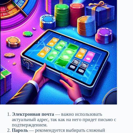
Электронная почта
— важно использовать
актуальный адрес, так как на него придет письмо с
подтверждением.
Пароль
— рекомендуется выбирать сложный