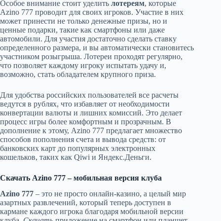
Особое внимание стоит уделить
лотереям
, которые
Azino 777 проводит для своих игроков. Участие в них
может принести не только денежные призы, но и
ценные подарки, такие как смартфоны или даже
автомобили. Для участия достаточно сделать ставку
определенного размера, и вы автоматически становитесь
участником розыгрыша. Лотереи проходят регулярно,
что позволяет каждому игроку испытать удачу и,
возможно, стать обладателем крупного приза.
Для удобства российских пользователей все расчеты
ведутся в рублях, что избавляет от необходимости
конвертации валюты и лишних комиссий. Это делает
процесс игры более комфортным и прозрачным. В
дополнение к этому, Azino 777 предлагает множество
способов пополнения счета и вывода средств: от
банковских карт до популярных электронных
кошельков, таких как Qiwi и Яндекс.Деньги.
Скачать Azino 777 – мобильная версия клуба
Azino 777
– это не просто онлайн-казино, а целый мир
азартных развлечений, который теперь доступен в
кармане каждого игрока благодаря мобильной версии
клуба.
Скачать
приложение на смартфон или планшет