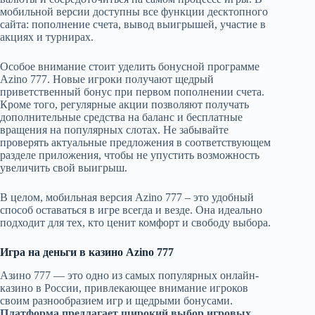
мобильной версии доступны все функции десктопного
сайта: пополнение счета, вывод выигрышей, участие в
акциях и турнирах.
Особое внимание стоит уделить бонусной программе
Azino 777. Новые игроки получают щедрый
приветственный бонус при первом пополнении счета.
Кроме того, регулярные акции позволяют получать
дополнительные средства на баланс и бесплатные
вращения на популярных слотах. Не забывайте
проверять актуальные предложения в соответствующем
разделе приложения, чтобы не упустить возможность
увеличить свой выигрыш.
В целом, мобильная версия Azino 777 – это удобный
способ оставаться в игре всегда и везде. Она идеально
подходит для тех, кто ценит комфорт и свободу выбора.
Игра на деньги в казино Azino 777
Азино 777 — это одно из самых популярных онлайн-
казино в России, привлекающее внимание игроков
своим разнообразием игр и щедрыми бонусами.
Платформа предлагает широкий выбор игровых