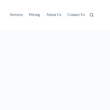
Services
Pricing
About Us
Contact Us