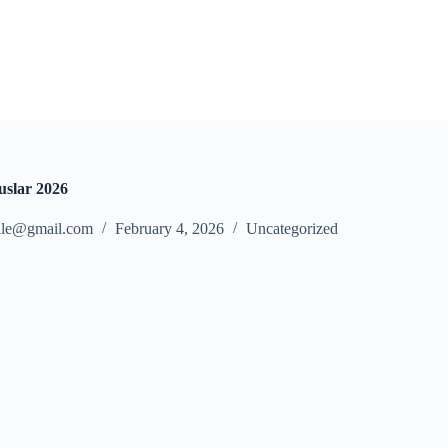
uslar 2026
itale@gmail.com
February 4, 2026
Uncategorized