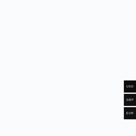
USD
GBP
EUR