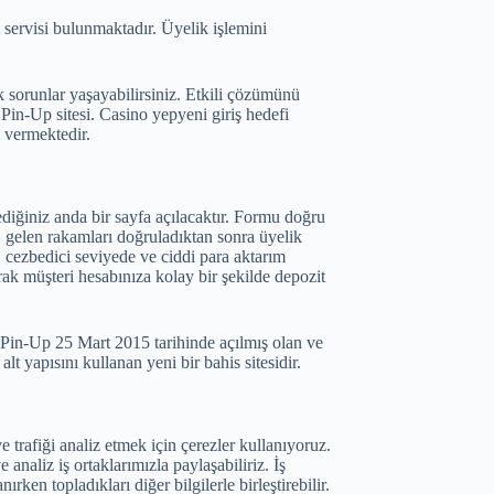
m servisi bulunmaktadır. Üyelik işlemini
k sorunlar yaşayabilirsiniz. Etkili çözümünü
 Pin-Up sitesi. Casino yepyeni giriş hedefi
t vermektedir.
diğiniz anda bir sayfa açılacaktır. Formu doğru
 gelen rakamları doğruladıktan sonra üyelik
, cezbedici seviyede ve ciddi para aktarım
rak müşteri hesabınıza kolay bir şekilde depozit
. Pin-Up 25 Mart 2015 tarihinde açılmış olan ve
 yapısını kullanan yeni bir bahis sitesidir.
e trafiği analiz etmek için çerezler kullanıyoruz.
 analiz iş ortaklarımızla paylaşabiliriz. İş
ırken topladıkları diğer bilgilerle birleştirebilir.