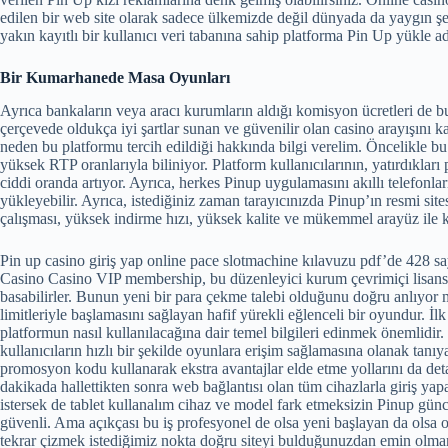
edilen bir web site olarak sadece ülkemizde değil dünyada da yaygın ş
yakın kayıtlı bir kullanıcı veri tabanına sahip platforma Pin Up yükle
Bir Kumarhanede Masa Oyunları
Ayrıca bankaların veya aracı kurumların aldığı komisyon ücretleri de bu
çerçevede oldukça iyi şartlar sunan ve güvenilir olan casino arayışını k
neden bu platformu tercih edildiği hakkında bilgi verelim. Öncelikle bu
yüksek RTP oranlarıyla biliniyor. Platform kullanıcılarının, yatırdıkları
ciddi oranda artıyor. Ayrıca, herkes Pinup uygulamasını akıllı telefonlar
yükleyebilir. Ayrıca, istediğiniz zaman tarayıcınızda Pinup’ın resmi sites
çalışması, yüksek indirme hızı, yüksek kalite ve mükemmel arayüz ile k
Pin up casino giriş yap online pace slotmachine kılavuzu pdf’de 428 sayf
Casino Casino VIP membership, bu düzenleyici kurum çevrimiçi lisansı
basabilirler. Bunun yeni bir para çekme talebi olduğunu doğru anlıyo
limitleriyle başlamasını sağlayan hafif yürekli eğlenceli bir oyundur. İlk
platformun nasıl kullanılacağına dair temel bilgileri edinmek önemlidir. 
kullanıcıların hızlı bir şekilde oyunlara erişim sağlamasına olanak tanı
promosyon kodu kullanarak ekstra avantajlar elde etme yollarını da deta
dakikada hallettikten sonra web bağlantısı olan tüm cihazlarla giriş yapabi
istersek de tablet kullanalım cihaz ve model fark etmeksizin Pinup günc
güvenli. Ama açıkçası bu iş profesyonel de olsa yeni başlayan da olsa o
tekrar çizmek istediğimiz nokta doğru siteyi bulduğunuzdan emin olman