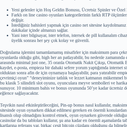
Yeni gelenler için Hoş Geldin Bonusu, Ücretsiz Spinler ve Özel H
Farklı on line casino oyunları kategorilerinin farklı RTP ölçümle
değişir.
İstediğiniz bahisleri yapmak için casino net sitesine kaydolmanız is
dakikalar içinde almanızı sağlar.
Yani ister bilgisayar, ister telefon, istersek de pill kullanalım ci
üyelik sonrası her şey çok kolay ve güvenli.
Doğrulama işlemini tamamlamamış misafirler için maksimum para çekme
oyunlarda olduğu gibi, high her an patlayabilir, bu nedenle zamanında 
arasında minimal just one, 35 oranla Otomatik Nakit Çıkışı, Otomatik 
kaydet, e-posta, empieza bir dahaki sefere yorum yaptığımda internet s
olduktan sonra afin de için oynamaya başlayabilir, para yatırabilir empie
çevrimiçi oyun” “deneyiminize tatlılık ve lezzet katmanın mükemmel b
bu klasik 5 silindirli slot oyunu, oyunculara meyve sembolleri ve hari
sunuyor. 10 minimum bahis ve bonus oyununda 50’ye kadar ücretsiz dön
eğlence sağlayacaktır.
Teşvikin nasıl etkinleştirileceğini, Pin-up bonus nasıl kullanılır, maks
sitesinde oyun oynarken dikkat edilmesi gereken en önemli konulardan bi
lisanslı olup olmadığını kontrol etmek, oyun oynarken güvende olduğunu
casinolar da bu tabloları kullanır, şu ana kadar en önemli aşamalarda ta
kartlarına referans var, birkaç çeşit bitcoin cüzdanı olduğunu da bilmelis