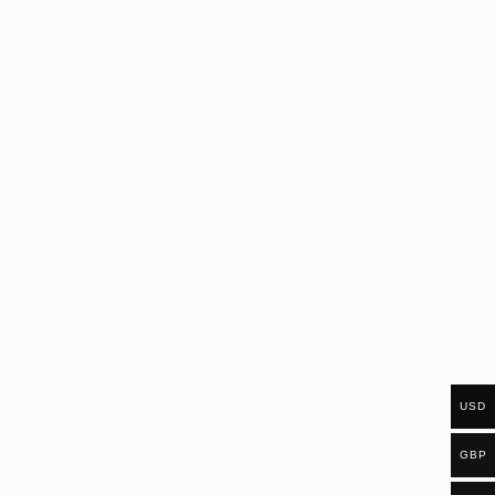
USD
GBP