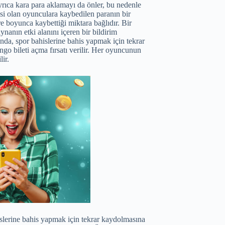
 ayrıca kara para aklamayı da önler, bu nedenle
si olan oyunculara kaybedilen paranın bir
e boyunca kaybettiği miktara bağlıdır. Bir
anın etki alanını içeren bir bildirim
da, spor bahislerine bahis yapmak için tekrar
ngo bileti açma fırsatı verilir. Her oyuncunun
lir.
slerine bahis yapmak için tekrar kaydolmasına