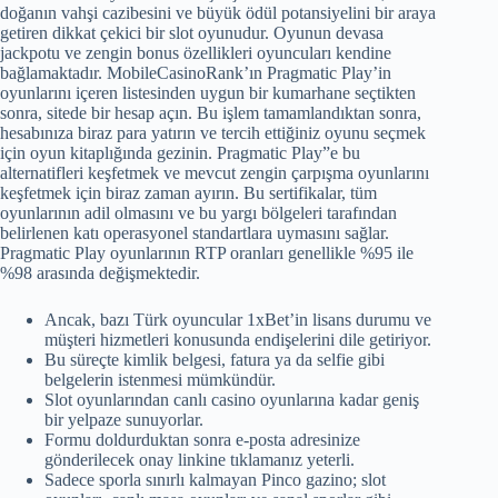
doğanın vahşi cazibesini ve büyük ödül potansiyelini bir araya
getiren dikkat çekici bir slot oyunudur. Oyunun devasa
jackpotu ve zengin bonus özellikleri oyuncuları kendine
bağlamaktadır. MobileCasinoRank’ın Pragmatic Play’in
oyunlarını içeren listesinden uygun bir kumarhane seçtikten
sonra, sitede bir hesap açın. Bu işlem tamamlandıktan sonra,
hesabınıza biraz para yatırın ve tercih ettiğiniz oyunu seçmek
için oyun kitaplığında gezinin. Pragmatic Play”e bu
alternatifleri keşfetmek ve mevcut zengin çarpışma oyunlarını
keşfetmek için biraz zaman ayırın. Bu sertifikalar, tüm
oyunlarının adil olmasını ve bu yargı bölgeleri tarafından
belirlenen katı operasyonel standartlara uymasını sağlar.
Pragmatic Play oyunlarının RTP oranları genellikle %95 ile
%98 arasında değişmektedir.
Ancak, bazı Türk oyuncular 1xBet’in lisans durumu ve
müşteri hizmetleri konusunda endişelerini dile getiriyor.
Bu süreçte kimlik belgesi, fatura ya da selfie gibi
belgelerin istenmesi mümkündür.
Slot oyunlarından canlı casino oyunlarına kadar geniş
bir yelpaze sunuyorlar.
Formu doldurduktan sonra e-posta adresinize
gönderilecek onay linkine tıklamanız yeterli.
Sadece sporla sınırlı kalmayan Pinсo gazino; slot