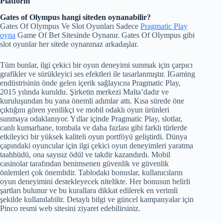
Platform
Gates of Olympus hangi siteden oynanabilir?
Gates Of Olympus Ve Slot Oyunları Sadece
Pragmatic Play
oyna
Game Of Bet Sitesinde Oynanır. Gates Of Olympus gibi
slot oyunlar her sitede oynanmaz arkadaşlar.
Tüm bunlar, ilgi çekici bir oyun deneyimi sunmak için çarpıcı
grafikler ve sürükleyici ses efektleri ile tasarlanmıştır. IGaming
endüstrisinin önde gelen içerik sağlayıcısı Pragmatic Play,
2015 yılında kuruldu. Şirketin merkezi Malta’dadır ve
kuruluşundan bu yana önemli adımlar attı. Kısa sürede öne
çıktığını gören yenilikçi ve mobil odaklı oyun ürünleri
sunmaya odaklanıyor. Yıllar içinde Pragmatic Play, slotlar,
canlı kumarhane, tombala ve daha fazlası gibi farklı türlerde
etkileyici bir yüksek kaliteli oyun portföyü geliştirdi. Dünya
çapındaki oyuncular için ilgi çekici oyun deneyimleri yaratma
taahhüdü, ona sayısız ödül ve takdir kazandırdı. Mobil
casinolar tarafından benimsenen güvenlik ve güvenlik
önlemleri çok önemlidir. Tablodaki bonuslar, kullanıcıların
oyun deneyimini destekleyecek nitelikte. Her bonusun belirli
şartları bulunur ve bu kurallara dikkat edilerek en verimli
şekilde kullanılabilir. Detaylı bilgi ve güncel kampanyalar için
Pinсo resmi web sitesini ziyaret edebilirsiniz.