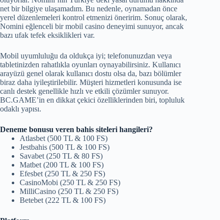
net bir bilgiye ulaşamadım. Bu nedenle, oynamadan önce
yerel düzenlemeleri kontrol etmenizi öneririm. Sonuç olarak,
Nomini eğlenceli bir mobil casino deneyimi sunuyor, ancak
bazı ufak tefek eksiklikleri var.
Mobil uyumluluğu da oldukça iyi; telefonunuzdan veya
tabletinizden rahatlıkla oyunları oynayabilirsiniz. Kullanıcı
arayüzü genel olarak kullanıcı dostu olsa da, bazı bölümler
biraz daha iyileştirilebilir. Müşteri hizmetleri konusunda ise
canlı destek genellikle hızlı ve etkili çözümler sunuyor.
BC.GAME’in en dikkat çekici özelliklerinden biri, topluluk
odaklı yapısı.
Deneme bonusu veren bahis siteleri hangileri?
Atlasbet (500 TL & 100 FS)
Jestbahis (500 TL & 100 FS)
Savabet (250 TL & 80 FS)
Matbet (200 TL & 100 FS)
Efesbet (250 TL & 250 FS)
CasinoMobi (250 TL & 250 FS)
MilliCasino (250 TL & 250 FS)
Betebet (222 TL & 100 FS)