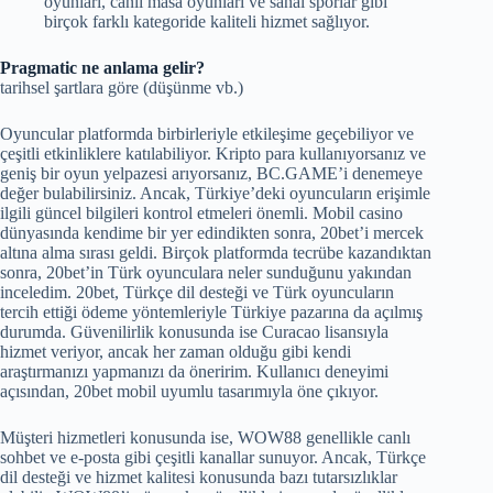
oyunları, canlı masa oyunları ve sanal sporlar gibi
birçok farklı kategoride kaliteli hizmet sağlıyor.
Pragmatic ne anlama gelir?
tarihsel şartlara göre (düşünme vb.)
Oyuncular platformda birbirleriyle etkileşime geçebiliyor ve
çeşitli etkinliklere katılabiliyor. Kripto para kullanıyorsanız ve
geniş bir oyun yelpazesi arıyorsanız, BC.GAME’i denemeye
değer bulabilirsiniz. Ancak, Türkiye’deki oyuncuların erişimle
ilgili güncel bilgileri kontrol etmeleri önemli. Mobil casino
dünyasında kendime bir yer edindikten sonra, 20bet’i mercek
altına alma sırası geldi. Birçok platformda tecrübe kazandıktan
sonra, 20bet’in Türk oyunculara neler sunduğunu yakından
inceledim. 20bet, Türkçe dil desteği ve Türk oyuncuların
tercih ettiği ödeme yöntemleriyle Türkiye pazarına da açılmış
durumda. Güvenilirlik konusunda ise Curacao lisansıyla
hizmet veriyor, ancak her zaman olduğu gibi kendi
araştırmanızı yapmanızı da öneririm. Kullanıcı deneyimi
açısından, 20bet mobil uyumlu tasarımıyla öne çıkıyor.
Müşteri hizmetleri konusunda ise, WOW88 genellikle canlı
sohbet ve e-posta gibi çeşitli kanallar sunuyor. Ancak, Türkçe
dil desteği ve hizmet kalitesi konusunda bazı tutarsızlıklar