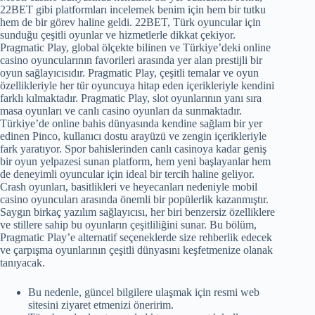
22BET gibi platformları incelemek benim için hem bir tutku
hem de bir görev haline geldi. 22BET, Türk oyuncular için
sunduğu çeşitli oyunlar ve hizmetlerle dikkat çekiyor.
Pragmatic Play, global ölçekte bilinen ve Türkiye’deki online
casino oyuncularının favorileri arasında yer alan prestijli bir
oyun sağlayıcısıdır. Pragmatic Play, çeşitli temalar ve oyun
özellikleriyle her tür oyuncuya hitap eden içerikleriyle kendini
farklı kılmaktadır. Pragmatic Play, slot oyunlarının yanı sıra
masa oyunları ve canlı casino oyunları da sunmaktadır.
Türkiye’de online bahis dünyasında kendine sağlam bir yer
edinen Pinсo, kullanıcı dostu arayüzü ve zengin içerikleriyle
fark yaratıyor. Spor bahislerinden canlı casinoya kadar geniş
bir oyun yelpazesi sunan platform, hem yeni başlayanlar hem
de deneyimli oyuncular için ideal bir tercih haline geliyor.
Crash oyunları, basitlikleri ve heyecanları nedeniyle mobil
casino oyuncuları arasında önemli bir popülerlik kazanmıştır.
Saygın birkaç yazılım sağlayıcısı, her biri benzersiz özelliklere
ve stillere sahip bu oyunların çeşitliliğini sunar. Bu bölüm,
Pragmatic Play’e alternatif seçeneklerde size rehberlik edecek
ve çarpışma oyunlarının çeşitli dünyasını keşfetmenize olanak
tanıyacak.
Bu nedenle, güncel bilgilere ulaşmak için resmi web
sitesini ziyaret etmenizi öneririm.