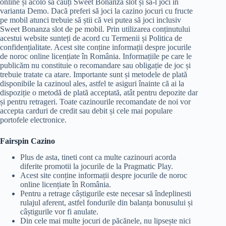
online și acolo să cauți Sweet Bonanza slot și să-l joci în
varianta Demo. Dacă preferi să joci la cazino jocuri cu fructe
pe mobil atunci trebuie să știi că vei putea să joci inclusiv
Sweet Bonanza slot de pe mobil. Prin utilizarea conținutului
acestui website sunteți de acord cu Termenii și Politica de
confidențialitate. Acest site conține informații despre jocurile
de noroc online licențiate în România. Informațiile pe care le
publicăm nu constituie o recomandare sau obligație de joc și
trebuie tratate ca atare. Importante sunt și metodele de plată
disponibile la cazinoul ales, astfel te asiguri înainte că ai la
dispoziție o metodă de plată acceptată, atât pentru depozite dar
și pentru retrageri. Toate cazinourile recomandate de noi vor
accepta carduri de credit sau debit și cele mai populare
portofele electronice.
Fairspin Cazino
Plus de asta, tineti cont ca multe cazinouri acorda
diferite promotii la jocurile de la Pragmatic Play.
Acest site conține informații despre jocurile de noroc
online licențiate în România.
Pentru a retrage câștigurile este necesar să îndeplinesti
rulajul aferent, astfel fondurile din balanța bonusului și
câștigurile vor fi anulate.
Din cele mai multe jocuri de păcănele, nu lipsește nici