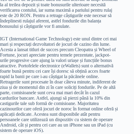
la al treilea depozit și toate bonusurile ulterioare necesită
verificarea contului, iar suma maximă a pariului pentru rulaj
este de 20 RON. Pentru a retrage câștigurile este necesar să
îndeplinesti rulajul aferent, astfel fondurile din balanța
bonusului și câștigurile vor fi anulate.
IGT (International Game Technology) este unul dintre cei mai
mari și respectați dezvoltatori de jocuri de cazino din lume.
Acesta a lansat titluri de succes precum Cleopatra și Wheel of
Fortune, jocuri apreciate pentru temele prezentate, jackpot-
urile progresive care ajung la valori uriașe și funcțiile bonus
atractive. Portofelele electronice (eWallets) sunt o alternativă
foarte bună pentru cei care își doresc să obțină acces foarte
rapid la banii pe care i-au câștigat la păcănele online.
Retragerile sunt procesate în doar câteva minute, indiferent de
ziua și de momentul din zi în care soliciți fondurile. Pe de altă
parte, comisioanele sunt ceva mai mari decât în cazul
cardurilor bancare. Astfel, ajungi să pierzi până la 10% din
castigurile tale sub formă de comisioane. Majoritatea
cazinourilor care oferă jocuri de noroc în format online oferă și
aplicații dedicate. Acestea sunt disponibile atât pentru
persoanele care utilizează un dispozitiv cu sistem de operare
Android, cât și pentru cei care au un iPhone sau un iPad (cu
sistem de operare iOS).