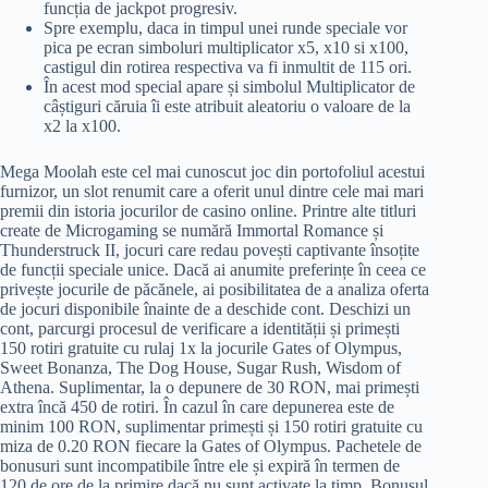
funcția de jackpot progresiv.
Spre exemplu, daca in timpul unei runde speciale vor
pica pe ecran simboluri multiplicator x5, x10 si x100,
castigul din rotirea respectiva va fi inmultit de 115 ori.
În acest mod special apare și simbolul Multiplicator de
câștiguri căruia îi este atribuit aleatoriu o valoare de la
x2 la x100.
Mega Moolah este cel mai cunoscut joc din portofoliul acestui
furnizor, un slot renumit care a oferit unul dintre cele mai mari
premii din istoria jocurilor de casino online. Printre alte titluri
create de Microgaming se numără Immortal Romance și
Thunderstruck II, jocuri care redau povești captivante însoțite
de funcții speciale unice. Dacă ai anumite preferințe în ceea ce
privește jocurile de păcănele, ai posibilitatea de a analiza oferta
de jocuri disponibile înainte de a deschide cont. Deschizi un
cont, parcurgi procesul de verificare a identității și primești
150 rotiri gratuite cu rulaj 1x la jocurile Gates of Olympus,
Sweet Bonanza, The Dog House, Sugar Rush, Wisdom of
Athena. Suplimentar, la o depunere de 30 RON, mai primești
extra încă 450 de rotiri. În cazul în care depunerea este de
minim 100 RON, suplimentar primești și 150 rotiri gratuite cu
miza de 0.20 RON fiecare la Gates of Olympus. Pachetele de
bonusuri sunt incompatibile între ele și expiră în termen de
120 de ore de la primire dacă nu sunt activate la timp. Bonusul