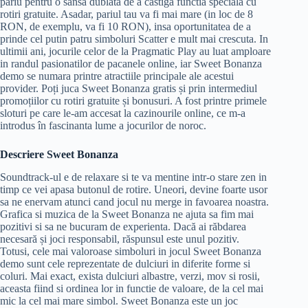
pariu pentru o sansa dublata de a castiga functia speciala cu
rotiri gratuite. Asadar, pariul tau va fi mai mare (in loc de 8
RON, de exemplu, va fi 10 RON), insa oportunitatea de a
prinde cel putin patru simboluri Scatter e mult mai crescuta. In
ultimii ani, jocurile celor de la Pragmatic Play au luat amploare
in randul pasionatilor de pacanele online, iar Sweet Bonanza
demo se numara printre atractiile principale ale acestui
provider. Poți juca Sweet Bonanza gratis și prin intermediul
promoțiilor cu rotiri gratuite și bonusuri. A fost printre primele
sloturi pe care le-am accesat la cazinourile online, ce m-a
introdus în fascinanta lume a jocurilor de noroc.
Descriere Sweet Bonanza
Soundtrack-ul e de relaxare si te va mentine intr-o stare zen in
timp ce vei apasa butonul de rotire. Uneori, devine foarte usor
sa ne enervam atunci cand jocul nu merge in favoarea noastra.
Grafica si muzica de la Sweet Bonanza ne ajuta sa fim mai
pozitivi si sa ne bucuram de experienta. Dacă ai răbdarea
necesară și joci responsabil, răspunsul este unul pozitiv.
Totusi, cele mai valoroase simboluri in jocul Sweet Bonanza
demo sunt cele reprezentate de dulciuri in diferite forme si
coluri. Mai exact, exista dulciuri albastre, verzi, mov si rosii,
aceasta fiind si ordinea lor in functie de valoare, de la cel mai
mic la cel mai mare simbol. Sweet Bonanza este un joc